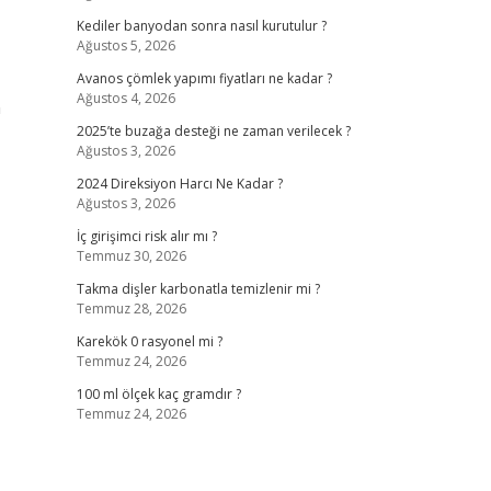
Kediler banyodan sonra nasıl kurutulur ?
Ağustos 5, 2026
Avanos çömlek yapımı fiyatları ne kadar ?
Ağustos 4, 2026
n
2025’te buzağa desteği ne zaman verilecek ?
Ağustos 3, 2026
2024 Direksiyon Harcı Ne Kadar ?
Ağustos 3, 2026
İç girişimci risk alır mı ?
Temmuz 30, 2026
Takma dişler karbonatla temizlenir mi ?
Temmuz 28, 2026
Karekök 0 rasyonel mi ?
Temmuz 24, 2026
100 ml ölçek kaç gramdır ?
Temmuz 24, 2026