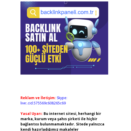
Reklam ve İletişim:
Skype:
live:.cid.575569c608265c69
Yasal Uyarı:
Bu internet sitesi, herhangi bir
marka, kurum veya şahıs şirketi ile hiçbir
bağlantısı bulunmamaktadır. Sitede yalnızca
kendi hazırladığımız makaleler