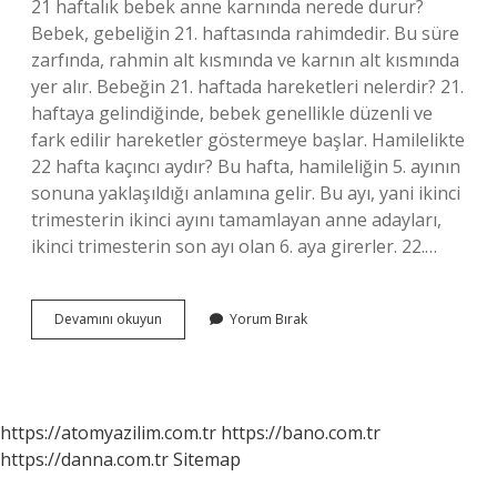
21 haftalık bebek anne karnında nerede durur?
Bebek, gebeliğin 21. haftasında rahimdedir. Bu süre
zarfında, rahmin alt kısmında ve karnın alt kısmında
yer alır. Bebeğin 21. haftada hareketleri nelerdir? 21.
haftaya gelindiğinde, bebek genellikle düzenli ve
fark edilir hareketler göstermeye başlar. Hamilelikte
22 hafta kaçıncı aydır? Bu hafta, hamileliğin 5. ayının
sonuna yaklaşıldığı anlamına gelir. Bu ayı, yani ikinci
trimesterin ikinci ayını tamamlayan anne adayları,
ikinci trimesterin son ayı olan 6. aya girerler. 22.…
21
Devamını okuyun
Yorum Bırak
Haftalık
Gebelik
Kaç
Aylık
Olmuş
https://atomyazilim.com.tr
https://bano.com.tr
Oluyor
https://danna.com.tr
Sitemap