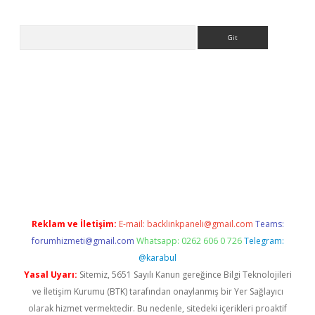
Arama
ilbet casino
Reklam ve İletişim:
E-mail:
backlinkpaneli@gmail.com
Teams:
forumhizmeti@gmail.com
Whatsapp: 0262 606 0 726
Telegram:
@karabul
Yasal Uyarı:
Sitemiz, 5651 Sayılı Kanun gereğince Bilgi Teknolojileri
ve İletişim Kurumu (BTK) tarafından onaylanmış bir Yer Sağlayıcı
olarak hizmet vermektedir. Bu nedenle, sitedeki içerikleri proaktif