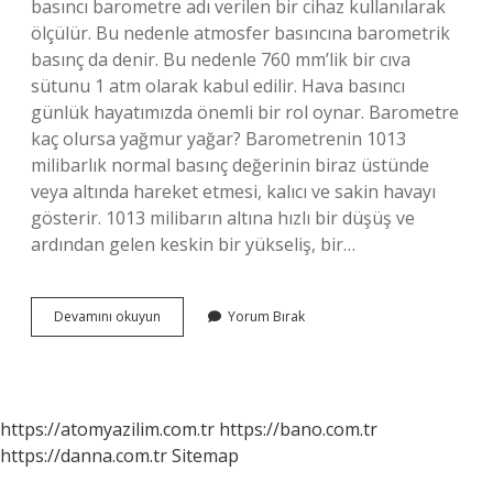
basıncı barometre adı verilen bir cihaz kullanılarak
ölçülür. Bu nedenle atmosfer basıncına barometrik
basınç da denir. Bu nedenle 760 mm’lik bir cıva
sütunu 1 atm olarak kabul edilir. Hava basıncı
günlük hayatımızda önemli bir rol oynar. Barometre
kaç olursa yağmur yağar? Barometrenin 1013
milibarlık normal basınç değerinin biraz üstünde
veya altında hareket etmesi, kalıcı ve sakin havayı
gösterir. 1013 milibarın altına hızlı bir düşüş ve
ardından gelen keskin bir yükseliş, bir…
Barometre
Devamını okuyun
Yorum Bırak
Ne
Işe
Yarar
Kısaca
Bilgi
https://atomyazilim.com.tr
https://bano.com.tr
https://danna.com.tr
Sitemap