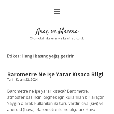
menüyü
Anasayfa
aç
Gizlilik Politikası
Araç ve Macera
Yasal Uyarı
Otomobil hikayeleriyle keyifli yolculuk!
Hakkımızda
Etiket:
Hangi basınç yağış getirir
Barometre Ne Işe Yarar Kısaca Bilgi
Tarih: Kasım 22, 2024
Barometre ne işe yarar kısaca? Barometre,
atmosfer basıncını ölçmek için kullanılan bir araçtır.
Yaygın olarak kullanılan iki türü vardır: cıva (sıvı) ve
aneroid (hava). Barometre ile ne ölçülür? Hava