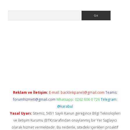
Arama
ilbet casino
Reklam ve İletişim:
E-mail:
backlinkpaneli@gmail.com
Teams:
forumhizmeti@gmail.com
Whatsapp: 0262 606 0 726
Telegram:
@karabul
Yasal Uyarı:
Sitemiz, 5651 Sayılı Kanun gereğince Bilgi Teknolojileri
ve İletişim Kurumu (BTK) tarafından onaylanmış bir Yer Sağlayıcı
olarak hizmet vermektedir. Bu nedenle, sitedeki içerikleri proaktif