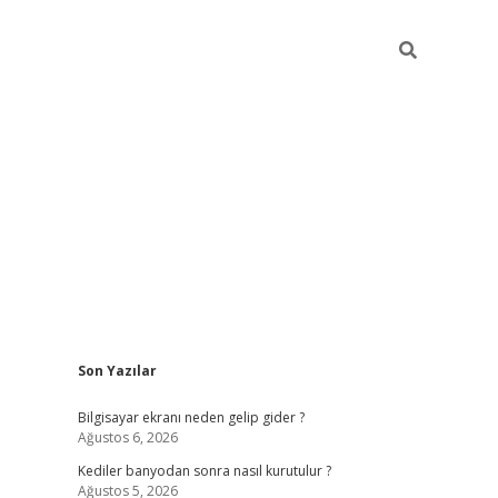
Sidebar
Son Yazılar
ilbet casi
Bilgisayar ekranı neden gelip gider ?
Ağustos 6, 2026
Kediler banyodan sonra nasıl kurutulur ?
Ağustos 5, 2026