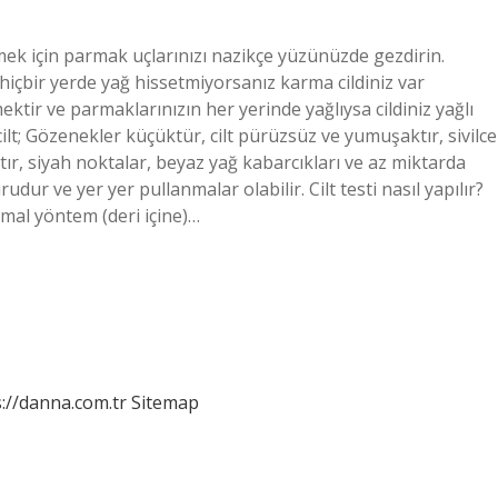
irlemek için parmak uçlarınızı nazikçe yüzünüzde gezdirin.
içbir yerde yağ hissetmiyorsanız karma cildiniz var
ktir ve parmaklarınızın her yerinde yağlıysa cildiniz yağlı
ilt; Gözenekler küçüktür, cilt pürüzsüz ve yumuşaktır, sivilce
ktır, siyah noktalar, beyaz yağ kabarcıkları ve az miktarda
urudur ve yer yer pullanmalar olabilir. Cilt testi nasıl yapılır?
rmal yöntem (deri içine)…
://danna.com.tr
Sitemap