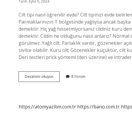
Tarih: Eylül 6, 2024
Cilt tipi nasıl öğrenilir evde? Cilt tipinizi evde bel
Parmaklarınızın T bölgesinde yağlıysa ancak başka h
demektir. Hiç yağ hissetmiyorsanız cildiniz kuru deme
demektir. Cildin ne olduğunu nasıl anlarız? Normal c
görülmez. Yağlı cilt; Parlaklık vardır, gözenekler açı
sivilce olabilir. Kuru cilt; Gözenekler küçüktür, cilt k
Deri testleri prick yöntemi (deri üzerine) ve intrade
Evde
Devamını okuyun
8 Yorum
Cilt
Testi
Nasıl
Yapılır
https://atomyazilim.com.tr
https://bano.com.tr
https