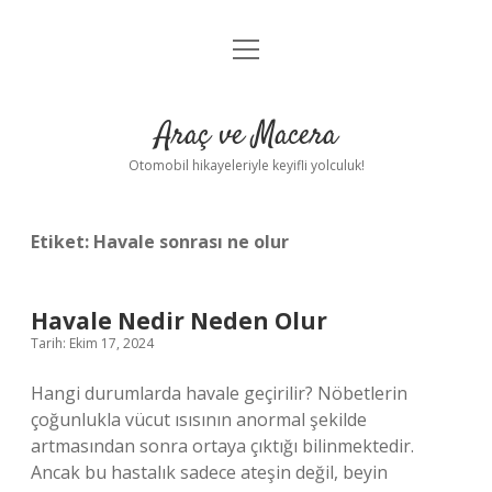
menüyü
Anasayfa
aç
Gizlilik Politikası
Araç ve Macera
Yasal Uyarı
Otomobil hikayeleriyle keyifli yolculuk!
Hakkımızda
Etiket:
Havale sonrası ne olur
Havale Nedir Neden Olur
Tarih: Ekim 17, 2024
Hangi durumlarda havale geçirilir? Nöbetlerin
çoğunlukla vücut ısısının anormal şekilde
artmasından sonra ortaya çıktığı bilinmektedir.
Ancak bu hastalık sadece ateşin değil, beyin