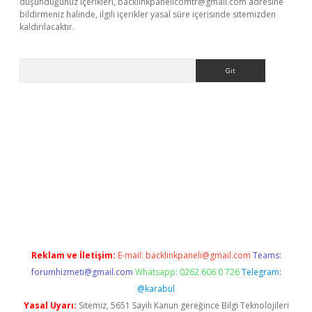
düşündüğünüz içerikleri,
backlinkpanelicomtr@gmail.com
adresine
bildirmeniz halinde, ilgili içerikler yasal süre içerisinde sitemizden
kaldırılacaktır.
Arama
ilbet casino
Reklam ve İletişim:
E-mail:
backlinkpaneli@gmail.com
Teams:
forumhizmeti@gmail.com
Whatsapp: 0262 606 0 726
Telegram:
@karabul
Yasal Uyarı:
Sitemiz, 5651 Sayılı Kanun gereğince Bilgi Teknolojileri