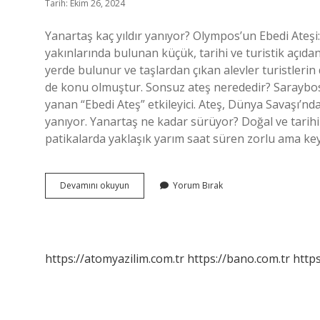
Tarih: Ekim 26, 2024
Yanartaş kaç yıldır yanıyor? Olympos’un Ebedi Ateşi:
yakınlarında bulunan küçük, tarihi ve turistik açıda
yerde bulunur ve taşlardan çıkan alevler turistlerin
de konu olmuştur. Sonsuz ateş nerededir? Saraybo
yanan “Ebedi Ateş” etkileyici. Ateş, Dünya Savaşı’n
yanıyor. Yanartaş ne kadar sürüyor? Doğal ve tarihi 
patikalarda yaklaşık yarım saat süren zorlu ama key
Sönmeyen
Devamını okuyun
Yorum Bırak
Ateş
Kaç
Yıldır
https://atomyazilim.com.tr
https://bano.com.tr
https