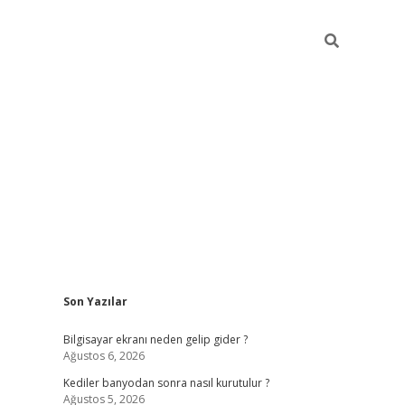
Sidebar
Son Yazılar
ilbet casi
Bilgisayar ekranı neden gelip gider ?
Ağustos 6, 2026
Kediler banyodan sonra nasıl kurutulur ?
Ağustos 5, 2026