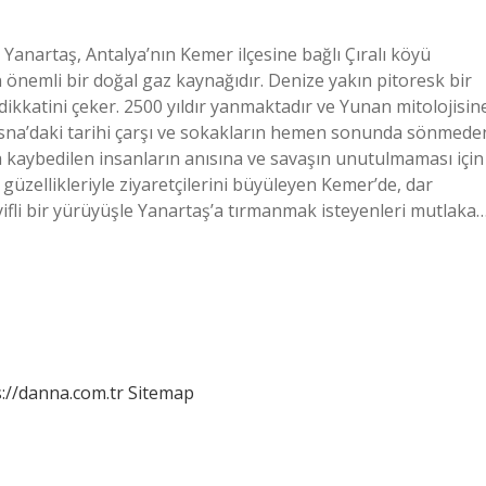
 Yanartaş, Antalya’nın Kemer ilçesine bağlı Çıralı köyü
n önemli bir doğal gaz kaynağıdır. Denize yakın pitoresk bir
 dikkatini çeker. 2500 yıldır yanmaktadır ve Yunan mitolojisin
sna’daki tarihi çarşı ve sokakların hemen sonunda sönmede
da kaybedilen insanların anısına ve savaşın unutulmaması için
güzellikleriyle ziyaretçilerini büyüleyen Kemer’de, dar
ifli bir yürüyüşle Yanartaş’a tırmanmak isteyenleri mutlaka
://danna.com.tr
Sitemap