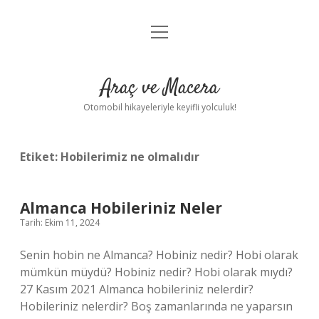
menüyü
Anasayfa
aç
Gizlilik Politikası
Araç ve Macera
Yasal Uyarı
Otomobil hikayeleriyle keyifli yolculuk!
Hakkımızda
Etiket:
Hobilerimiz ne olmalıdır
Almanca Hobileriniz Neler
Tarih: Ekim 11, 2024
Senin hobin ne Almanca? Hobiniz nedir? Hobi olarak
mümkün müydü? Hobiniz nedir? Hobi olarak mıydı?
27 Kasım 2021 Almanca hobileriniz nelerdir?
Hobileriniz nelerdir? Boş zamanlarında ne yaparsın