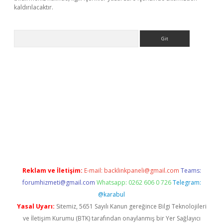
kaldırılacaktır.
Arama
ilbet casino
Reklam ve İletişim:
E-mail:
backlinkpaneli@gmail.com
Teams:
forumhizmeti@gmail.com
Whatsapp: 0262 606 0 726
Telegram:
@karabul
Yasal Uyarı:
Sitemiz, 5651 Sayılı Kanun gereğince Bilgi Teknolojileri
ve İletişim Kurumu (BTK) tarafından onaylanmış bir Yer Sağlayıcı