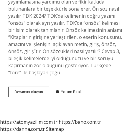
yayımlamasına yardımcı olan ve fikir katkıda
bulunanlara bir teşekkürle sona erer. Ön söz nasıl
yazılır TDK 2024? TDK’de kelimenin doğru yazımı
“önsöz” olarak ayrı yazılır. TDK’de “önsöz” kelimesi
bir isim olarak tanımlanır. Önsöz kelimesinin anlamı
“Kitapların girişine yerleştirilen, o eserin konusunu,
amacını ve işlenişini açıklayan metin, giriş, önsöz,
önsöz, giriş”tir. Ön sözcükleri nasıl yazılır? Cevap 3,
bileşik kelimelerde iyi olduğunuzu ve bir soruyu
kaçırmanın zor olduğunu gösteriyor. Türkçede
“fore” ile başlayan çoğu…
Ön
Devamını okuyun
Yorum Bırak
Söz
Yazısı
Nasıl
Yazılır
https://atomyazilim.com.tr
https://bano.com.tr
https://danna.com.tr
Sitemap