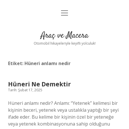
menüyü
Anasayfa
aç
Gizlilik Politikası
Araç ve Macera
Yasal Uyarı
Otomobil hikayeleriyle keyifli yolculuk!
Hakkımızda
Etiket:
Hüneri anlamı nedir
Hüneri Ne Demektir
Tarih: Şubat 17, 2025
Hüneri anlamı nedir? Anlamı: “Yetenek” kelimesi bir
kişinin beceri, yetenek veya ustalıkla yaptığı bir şeyi
ifade eder. Bu kelime bir kişinin özel bir yeteneğe
veya yetenek kombinasyonuna sahip olduğunu