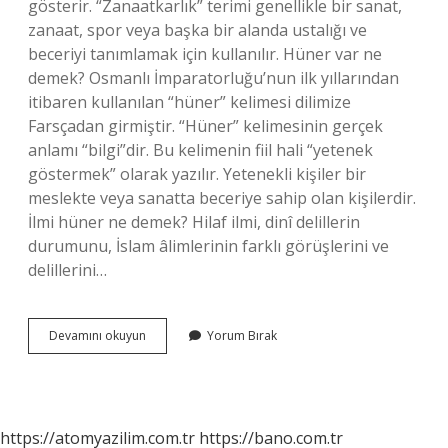
gösterir. “Zanaatkarlık” terimi genellikle bir sanat,
zanaat, spor veya başka bir alanda ustalığı ve
beceriyi tanımlamak için kullanılır. Hüner var ne
demek? Osmanlı İmparatorluğu’nun ilk yıllarından
itibaren kullanılan “hüner” kelimesi dilimize
Farsçadan girmiştir. “Hüner” kelimesinin gerçek
anlamı “bilgi”dir. Bu kelimenin fiil hali “yetenek
göstermek” olarak yazılır. Yetenekli kişiler bir
meslekte veya sanatta beceriye sahip olan kişilerdir.
İlmi hüner ne demek? Hilaf ilmi, dinî delillerin
durumunu, İslam âlimlerinin farklı görüşlerini ve
delillerini…
Hüneri
Devamını okuyun
Yorum Bırak
Ne
Demektir
https://atomyazilim.com.tr
https://bano.com.tr