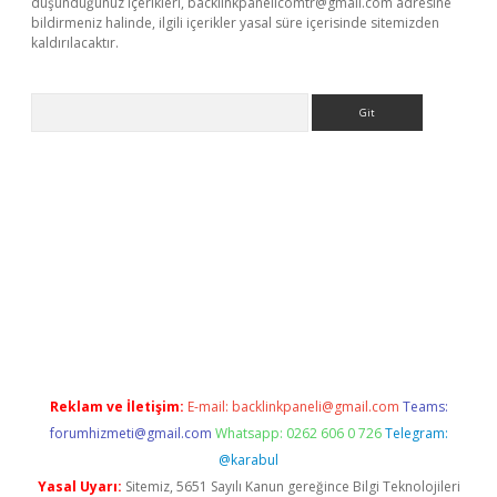
düşündüğünüz içerikleri,
backlinkpanelicomtr@gmail.com
adresine
bildirmeniz halinde, ilgili içerikler yasal süre içerisinde sitemizden
kaldırılacaktır.
Arama
ilbet casino
Reklam ve İletişim:
E-mail:
backlinkpaneli@gmail.com
Teams:
forumhizmeti@gmail.com
Whatsapp: 0262 606 0 726
Telegram:
@karabul
Yasal Uyarı:
Sitemiz, 5651 Sayılı Kanun gereğince Bilgi Teknolojileri