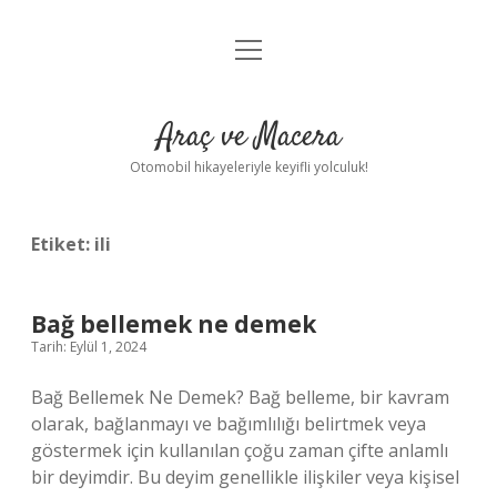
menüyü
Anasayfa
aç
Gizlilik Politikası
Araç ve Macera
Yasal Uyarı
Otomobil hikayeleriyle keyifli yolculuk!
Hakkımızda
Etiket:
ili
Bağ bellemek ne demek
Tarih: Eylül 1, 2024
Bağ Bellemek Ne Demek? Bağ belleme, bir kavram
olarak, bağlanmayı ve bağımlılığı belirtmek veya
göstermek için kullanılan çoğu zaman çifte anlamlı
bir deyimdir. Bu deyim genellikle ilişkiler veya kişisel