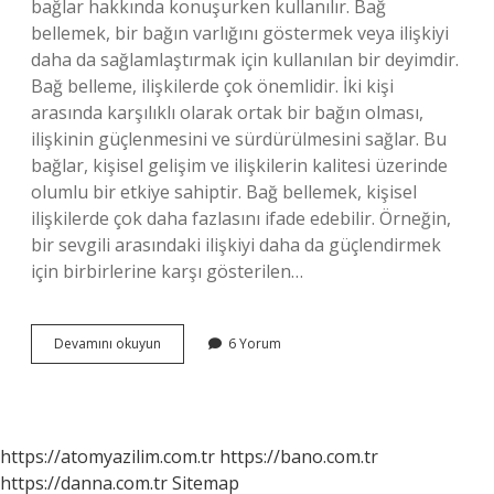
bağlar hakkında konuşurken kullanılır. Bağ
bellemek, bir bağın varlığını göstermek veya ilişkiyi
daha da sağlamlaştırmak için kullanılan bir deyimdir.
Bağ belleme, ilişkilerde çok önemlidir. İki kişi
arasında karşılıklı olarak ortak bir bağın olması,
ilişkinin güçlenmesini ve sürdürülmesini sağlar. Bu
bağlar, kişisel gelişim ve ilişkilerin kalitesi üzerinde
olumlu bir etkiye sahiptir. Bağ bellemek, kişisel
ilişkilerde çok daha fazlasını ifade edebilir. Örneğin,
bir sevgili arasındaki ilişkiyi daha da güçlendirmek
için birbirlerine karşı gösterilen…
Bağ
Devamını okuyun
6 Yorum
bellemek
ne
demek
https://atomyazilim.com.tr
https://bano.com.tr
https://danna.com.tr
Sitemap