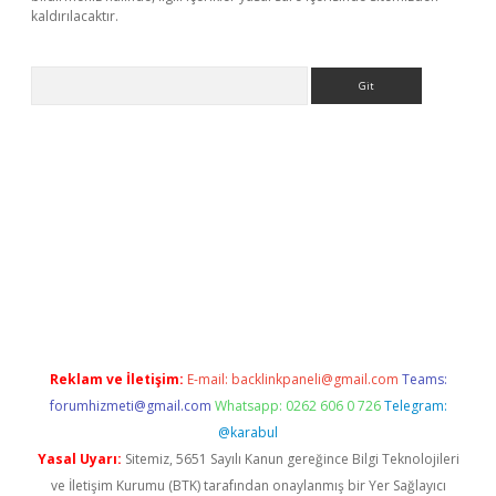
kaldırılacaktır.
Arama
no
Reklam ve İletişim:
E-mail:
backlinkpaneli@gmail.com
Teams:
forumhizmeti@gmail.com
Whatsapp: 0262 606 0 726
Telegram:
@karabul
Yasal Uyarı:
Sitemiz, 5651 Sayılı Kanun gereğince Bilgi Teknolojileri
ve İletişim Kurumu (BTK) tarafından onaylanmış bir Yer Sağlayıcı