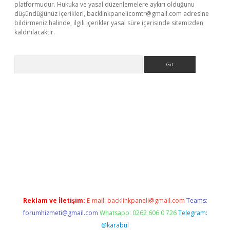
platformudur. Hukuka ve yasal düzenlemelere aykırı olduğunu
düşündüğünüz içerikleri,
backlinkpanelicomtr@gmail.com
adresine
bildirmeniz halinde, ilgili içerikler yasal süre içerisinde sitemizden
kaldırılacaktır.
Arama
ilbet casino
Reklam ve İletişim:
E-mail:
backlinkpaneli@gmail.com
Teams:
forumhizmeti@gmail.com
Whatsapp: 0262 606 0 726
Telegram:
@karabul