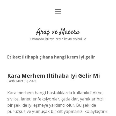
menüyü
Anasayfa
aç
Gizlilik Politikası
Araç ve Macera
Yasal Uyarı
Otomobil hikayeleriyle keyifli yolculuk!
Hakkımızda
Etiket:
İltihaplı çıbana hangi krem iyi gelir
Kara Merhem Iltihaba Iyi Gelir Mi
Tarih: Mart 30, 2025
Kara merhem hangi hastalıklarda kullanılır? Akne,
sivilce, lanet, enfeksiyonlar, çatlaklar, yanıklar hızlı
bir şekilde iyileşmeye yardımcı olur. Bu şekilde
pürüzsüz ve yumuşak bir cilt yapmanızı kolaylaştırır.