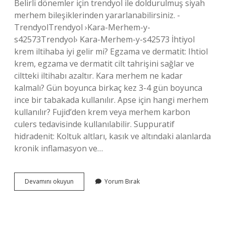
Belirli dönemler için trendyol ile doldurulmuş siyah
merhem bileşiklerinden yararlanabilirsiniz. -
TrendyolTrendyol ›Kara-Merhem-y-
s42573Trendyol› Kara-Merhem-y-s42573 İhtiyol
krem iltihaba iyi gelir mi? Egzama ve dermatit: Ihtiol
krem, egzama ve dermatit cilt tahrişini sağlar ve
ciltteki iltihabı azaltır. Kara merhem ne kadar
kalmalı? Gün boyunca birkaç kez 3-4 gün boyunca
ince bir tabakada kullanılır. Apse için hangi merhem
kullanılır? Fujid’den krem ​​veya merhem karbon
culers tedavisinde kullanılabilir. Suppuratif
hidradenit: Koltuk altları, kasık ve altındaki alanlarda
kronik inflamasyon ve…
Kara
Devamını okuyun
Yorum Bırak
Merhem
Iltihaba
Iyi
Gelir