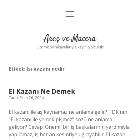
menüyü
Anasayfa
aç
Gizlilik Politikası
Araç ve Macera
Yasal Uyarı
Otomobil hikayeleriyle keyifli yolculuk!
Hakkımızda
Etiket:
Isı kazanı nedir
El Kazanı Ne Demek
Tarih: Ekim 26, 2024
El kazanı ile aş kaynamaz ne anlama gelir? TDK’nın
“El kazanı ile yemek pişmez” sözü ne anlama
geliyor? Cevap: Önemli bir iş başkalarının yardımıyla
yapılamaz, iş her an kesintiye uğrayabilir. El kazanı