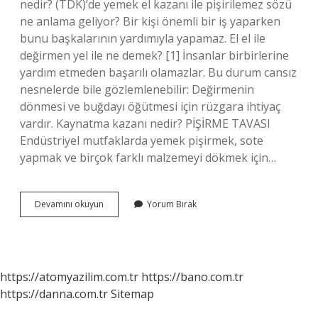
nedir? (TDK)’de yemek el kazanı ile pişirilemez sözü
ne anlama geliyor? Bir kişi önemli bir iş yaparken
bunu başkalarının yardımıyla yapamaz. El el ile
değirmen yel ile ne demek? [1] İnsanlar birbirlerine
yardım etmeden başarılı olamazlar. Bu durum cansız
nesnelerde bile gözlemlenebilir: Değirmenin
dönmesi ve buğdayı öğütmesi için rüzgara ihtiyaç
vardır. Kaynatma kazanı nedir? PİŞİRME TAVASI
Endüstriyel mutfaklarda yemek pişirmek, sote
yapmak ve birçok farklı malzemeyi dökmek için…
El
Devamını okuyun
Yorum Bırak
Kazanı
Ne
Demek
https://atomyazilim.com.tr
https://bano.com.tr
https://danna.com.tr
Sitemap