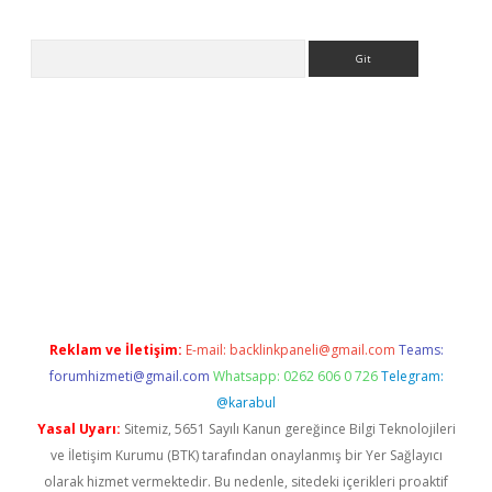
Arama
ilbet casino
Reklam ve İletişim:
E-mail:
backlinkpaneli@gmail.com
Teams:
forumhizmeti@gmail.com
Whatsapp: 0262 606 0 726
Telegram:
@karabul
Yasal Uyarı:
Sitemiz, 5651 Sayılı Kanun gereğince Bilgi Teknolojileri
ve İletişim Kurumu (BTK) tarafından onaylanmış bir Yer Sağlayıcı
olarak hizmet vermektedir. Bu nedenle, sitedeki içerikleri proaktif