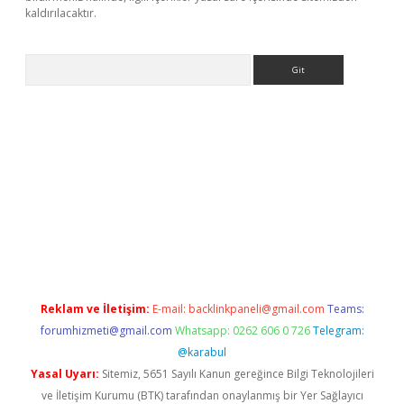
kaldırılacaktır.
Arama
ilbet casino
Reklam ve İletişim:
E-mail:
backlinkpaneli@gmail.com
Teams:
forumhizmeti@gmail.com
Whatsapp: 0262 606 0 726
Telegram:
@karabul
Yasal Uyarı:
Sitemiz, 5651 Sayılı Kanun gereğince Bilgi Teknolojileri
ve İletişim Kurumu (BTK) tarafından onaylanmış bir Yer Sağlayıcı