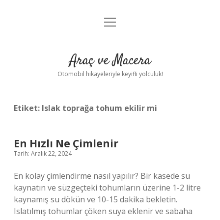
menüyü
Anasayfa
aç
Gizlilik Politikası
Araç ve Macera
Yasal Uyarı
Otomobil hikayeleriyle keyifli yolculuk!
Hakkımızda
Etiket:
Islak toprağa tohum ekilir mi
En Hızlı Ne Çimlenir
Tarih: Aralık 22, 2024
En kolay çimlendirme nasıl yapılır? Bir kasede su
kaynatın ve süzgeçteki tohumların üzerine 1-2 litre
kaynamış su dökün ve 10-15 dakika bekletin.
Islatılmış tohumlar çöken suya eklenir ve sabaha