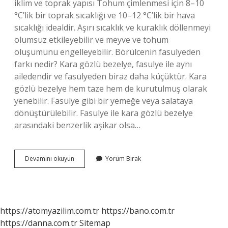
iklim ve toprak yapısı Tohum çimlenmesi için 8–10
°C’lik bir toprak sıcaklığı ve 10–12 °C’lik bir hava
sıcaklığı idealdir. Aşırı sıcaklık ve kuraklık döllenmeyi
olumsuz etkileyebilir ve meyve ve tohum
oluşumunu engelleyebilir. Börülcenin fasulyeden
farkı nedir? Kara gözlü bezelye, fasulye ile aynı
ailedendir ve fasulyeden biraz daha küçüktür. Kara
gözlü bezelye hem taze hem de kurutulmuş olarak
yenebilir. Fasulye gibi bir yemeğe veya salataya
dönüştürülebilir. Fasulye ile kara gözlü bezelye
arasındaki benzerlik aşikar olsa…
Börülce
Devamını okuyun
Yorum Bırak
Nasıl
Bir
Bitkidir
https://atomyazilim.com.tr
https://bano.com.tr
https://danna.com.tr
Sitemap