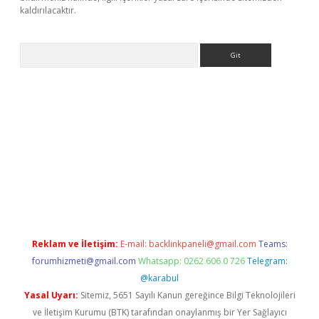
kaldırılacaktır.
Arama
ilbet casino
Reklam ve İletişim:
E-mail:
backlinkpaneli@gmail.com
Teams:
forumhizmeti@gmail.com
Whatsapp: 0262 606 0 726
Telegram:
@karabul
Yasal Uyarı:
Sitemiz, 5651 Sayılı Kanun gereğince Bilgi Teknolojileri
ve İletişim Kurumu (BTK) tarafından onaylanmış bir Yer Sağlayıcı