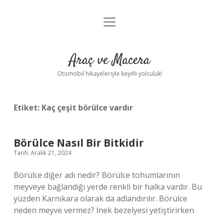
menüyü
Anasayfa
aç
Gizlilik Politikası
Araç ve Macera
Yasal Uyarı
Otomobil hikayeleriyle keyifli yolculuk!
Hakkımızda
Etiket:
Kaç çeşit börülce vardır
Börülce Nasıl Bir Bitkidir
Tarih: Aralık 21, 2024
Börülce diğer adı nedir? Börülce tohumlarının
meyveye bağlandığı yerde renkli bir halka vardır. Bu
yüzden Karnıkara olarak da adlandırılır. Börülce
neden meyve vermez? İnek bezelyesi yetiştirirken