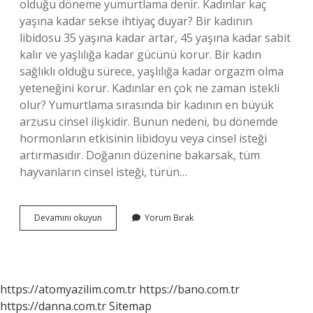
olduğu döneme yumurtlama denir. Kadınlar kaç
yaşına kadar sekse ihtiyaç duyar? Bir kadının
libidosu 35 yaşına kadar artar, 45 yaşına kadar sabit
kalır ve yaşlılığa kadar gücünü korur. Bir kadın
sağlıklı olduğu sürece, yaşlılığa kadar orgazm olma
yeteneğini korur. Kadınlar en çok ne zaman istekli
olur? Yumurtlama sırasında bir kadının en büyük
arzusu cinsel ilişkidir. Bunun nedeni, bu dönemde
hormonların etkisinin libidoyu veya cinsel isteği
artırmasıdır. Doğanın düzenine bakarsak, tüm
hayvanların cinsel isteği, türün…
Kadınlar
Devamını okuyun
Yorum Bırak
En
Çok
Hangi
Yaşta
Ister
https://atomyazilim.com.tr
https://bano.com.tr
https://danna.com.tr
Sitemap