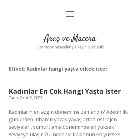
menüyü
Anasayfa
aç
Gizlilik Politikası
Araç ve Macera
Yasal Uyarı
Otomobil hikayeleriyle keyifli yolculuk!
Hakkımızda
Etiket:
Kadınlar hangi yaşta erkek ister
Kadınlar En Çok Hangi Yaşta Ister
Tarih: Ocak 3, 2025
Kadınların en azgın dönemi ne zamandır? Adetin ilk
gününden itibaren yavaş yavaş artan östrojen
seviyeleri, yumurtlama döneminde en yüksek
seviyeye ulaşır. Bu nedenle libidonun en yüksek