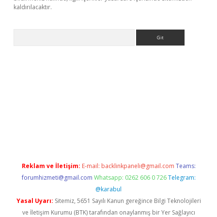
kaldırılacaktır.
Arama
ilbet casino
Reklam ve İletişim:
E-mail:
backlinkpaneli@gmail.com
Teams:
forumhizmeti@gmail.com
Whatsapp: 0262 606 0 726
Telegram:
@karabul
Yasal Uyarı:
Sitemiz, 5651 Sayılı Kanun gereğince Bilgi Teknolojileri
ve İletişim Kurumu (BTK) tarafından onaylanmış bir Yer Sağlayıcı