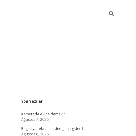
Sidebar
Son Yazılar
ilbet casi
Kamerada AV ne demek ?
Ağustos 7, 2026
Bilgisayar ekranı neden gelip gider ?
Ağustos 6, 2026