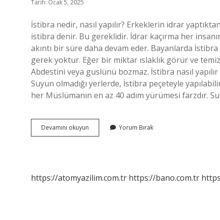
Tarih: Ocak 5, 2025
İstibra nedir, nasıl yapılır? Erkeklerin idrar yapt
istibra denir. Bu gereklidir. İdrar kaçırma her insanı
akıntı bir süre daha devam eder. Bayanlarda İstibra
gerek yoktur. Eğer bir miktar ıslaklık görür ve te
Abdestini veya guslünü bozmaz. İstibra nasıl yapılır
Suyun olmadığı yerlerde, İstibra peçeteyle yapılabilir
her Müslümanın en az 40 adım yürümesi farzdır. Su
Istibra
Devamını okuyun
Yorum Bırak
Ne
Demek
https://atomyazilim.com.tr
https://bano.com.tr
https