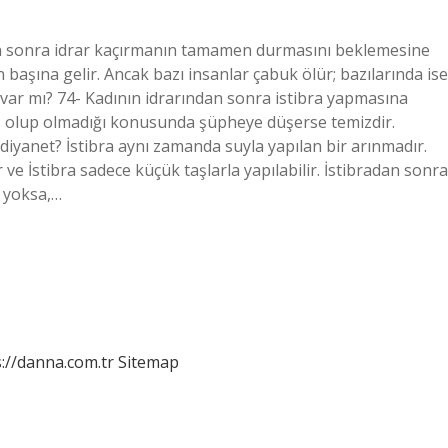
ıktan sonra idrar kaçırmanın tamamen durmasını beklemesine
n başına gelir. Ancak bazı insanlar çabuk ölür; bazılarında ise
 var mı? 74- Kadının idrarından sonra istibra yapmasına
miz olup olmadığı konusunda şüpheye düşerse temizdir.
 diyanet? İstibra aynı zamanda suyla yapılan bir arınmadır.
 ve İstibra sadece küçük taşlarla yapılabilir. İstibradan sonra
 yoksa,…
://danna.com.tr
Sitemap