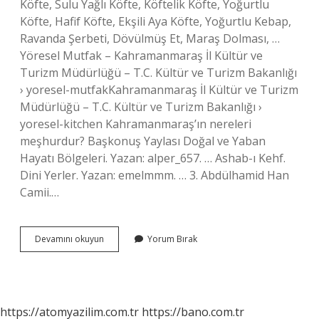
Köfte, Sulu Yağlı Köfte, Köftelik Köfte, Yoğurtlu
Köfte, Hafif Köfte, Ekşili Aya Köfte, Yoğurtlu Kebap,
Ravanda Şerbeti, Dövülmüş Et, Maraş Dolması, …
Yöresel Mutfak – Kahramanmaraş İl Kültür ve
Turizm Müdürlüğü – T.C. Kültür ve Turizm Bakanlığı
› yoresel-mutfakKahramanmaraş İl Kültür ve Turizm
Müdürlüğü – T.C. Kültür ve Turizm Bakanlığı ›
yoresel-kitchen Kahramanmaraş’ın nereleri
meşhurdur? Başkonuş Yaylası Doğal ve Yaban
Hayatı Bölgeleri. Yazan: alper_657. … Ashab-ı Kehf.
Dini Yerler. Yazan: emelmmm. … 3. Abdülhamid Han
Camii.…
Maraşta
Devamını okuyun
Yorum Bırak
Neler
Yenir
https://atomyazilim.com.tr
https://bano.com.tr