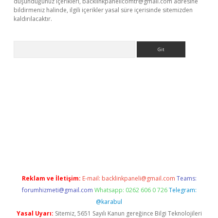
düşündüğünüz içerikleri,
backlinkpanelicomtr@gmail.com
adresine
bildirmeniz halinde, ilgili içerikler yasal süre içerisinde sitemizden
kaldırılacaktır.
Arama
lbet casino
Reklam ve İletişim:
E-mail:
backlinkpaneli@gmail.com
Teams:
forumhizmeti@gmail.com
Whatsapp: 0262 606 0 726
Telegram:
@karabul
Yasal Uyarı:
Sitemiz, 5651 Sayılı Kanun gereğince Bilgi Teknolojileri