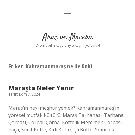
menüyü
Anasayfa
aç
Gizlilik Politikası
Araç ve Macera
Yasal Uyarı
Otomobil hikayeleriyle keyifli yolculuk!
Hakkımızda
Etiket:
Kahramanmaraş ne ile ünlü
Maraşta Neler Yenir
Tarih: Ekim 7, 2024
Maraş’ın neyi meşhur yemek? Kahramanmaraş’ın
yöresel mutfak kültürü: Maraş Tarhanası, Tarhana
Çorbası, Çorbalı Çorba, Köftelik Mercimek Çorbası,
Paça, Simit Köfte, Kirli Köfte, İçli Köfte, Somelek