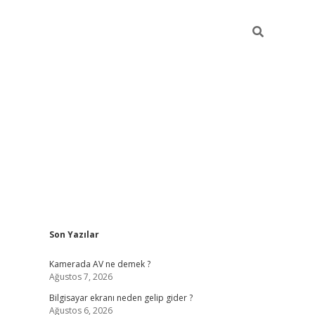
Sidebar
Son Yazılar
ilbet casi
Kamerada AV ne demek ?
Ağustos 7, 2026
Bilgisayar ekranı neden gelip gider ?
Ağustos 6, 2026