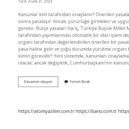
Tarih: Aralık 21, 2024
Kanunlar kim tarafından onaylanır? Önerilen yasala
sonra yasalaşır. Ancak, yürürlüğe girmeleri ve uyg
gerekir. Bütçe yasaları hariç, Türkiye Büyük Millet
tarafından yayımlanması otomatik bir idari işlem değ
organı tarafından değerlendirilen önerilen bir yasa
yasa haline gelir ve çoğu durumda yürütme organı 
kimin görevidir? Yeni sistemde, kanunları onaylam
olacak; ancak değişiklik, Cumhurbaşkanı’nın kanun
Kanunu
Devamını okuyun
Yorum Bırak
Kim
Onaylar
https://atomyazilim.com.tr
https://bano.com.tr
https