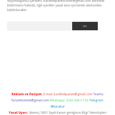
düşündüğünüz içerikleri,
backlinkpanelicomtr@gmail.com
adresine
bildirmeniz halinde, ilgili içerikler yasal süre içerisinde sitemizden
kaldırılacaktır.
Arama
lbet casino
Reklam ve İletişim:
E-mail:
backlinkpaneli@gmail.com
Teams:
forumhizmeti@gmail.com
Whatsapp: 0262 606 0 726
Telegram:
@karabul
Yasal Uyarı:
Sitemiz, 5651 Sayılı Kanun gereğince Bilgi Teknolojileri