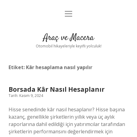
menüyü
Anasayfa
aç
Gizlilik Politikası
Araç ve Macera
Yasal Uyarı
Otomobil hikayeleriyle keyifli yolculuk!
Hakkımızda
Etiket:
Kâr hesaplama nasıl yapılır
Borsada Kâr Nasıl Hesaplanır
Tarih: Kasım 9, 2024
Hisse senedinde kâr nasıl hesaplanır? Hisse başına
kazanç, genellikle şirketlerin yıllık veya üç aylık
raporlarına dahil edildiği için yatırımcılar tarafından
şirketlerin performansını değerlendirmek için