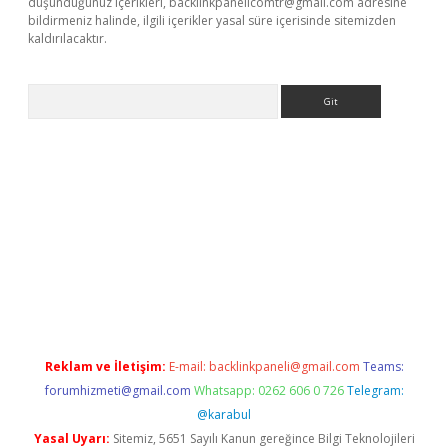
düşündüğünüz içerikleri,
backlinkpanelicomtr@gmail.com
adresine
bildirmeniz halinde, ilgili içerikler yasal süre içerisinde sitemizden
kaldırılacaktır.
Arama
ilbet casino
Reklam ve İletişim:
E-mail:
backlinkpaneli@gmail.com
Teams:
forumhizmeti@gmail.com
Whatsapp: 0262 606 0 726
Telegram:
@karabul
Yasal Uyarı:
Sitemiz, 5651 Sayılı Kanun gereğince Bilgi Teknolojileri