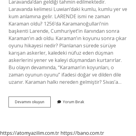
Laravanda’dan geldiği tahmin edilmektedir.
Laravanda kelimesi Luwian’daki kumlu, kumlu yer ve
kum anlamına gelir. LARENDE ismi ne zaman
Karaman oldu? 1256’da Karamanoğullari’nin
başkenti Larende, Cumhuriyet’in ilanından sonra
Karaman’ın adı oldu. Karaman’ın koyunu sonra çıkar
oyunu hikayesi nedir? Planlanan sürede sürüye
karışan askerler, kaledeki nüfuz eden düşman
askerlerini yener ve kaleyi düşmandan kurtarırlar.
Bu olayın devamında, “Karaman’ın koyunları, o
zaman oyunun oyunu” ifadesi doğar ve dilden dile
uzanır. Karaman halkı nereden gelmiştir? Sivas’a…
Larende
Devamını okuyun
Yorum Bırak
Ismi
Nereden
Gelir
https://atomyazilim.com.tr
https://bano.com.tr