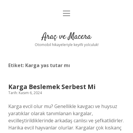
menüyü
Anasayfa
aç
Gizlilik Politikası
Araç ve Macera
Yasal Uyarı
Otomobil hikayeleriyle keyifli yolculuk!
Hakkımızda
Etiket:
Karga yas tutar mı
Karga Beslemek Serbest Mi
Tarih: Kasım 6, 2024
Karga evcil olur mu? Genellikle kavgacı ve huysuz
yaratıklar olarak tanımlanan kargalar,
evcilleştirildiklerinde arkadaş canlısı ve şefkatlidirler.
Harika evcil hayvanlar olurlar. Kargalar çok kıskanç