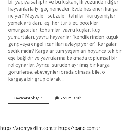
bir yapıya sahiptir ve bu kıskançlık yüzünden diğer
hayvanlarla iyi geçinemezler. Evde beslenen karga
ne yer? Meyveler, sebzeler, tahıllar, kuruyemişler,
yemek artıkları, leş, her türlü et, böcekler,
omurgasızlar, tohumlar, yavru kuşlar, kuş
yumurtaları, yavru hayvanlar (kendilerinden küçük,
genç veya engelli canlıları avlayıp yerler). Kargalar
sadık mıdır? Kargalar tüm yaşamları boyunca tek bir
eşe bağlıdır ve yavrularına bakmada toplumsal bir
rol oynarlar. Ayrıca, sürüden ayrılmış bir karga
görürlerse, ebeveynleri orada olmasa bile, o
kargaya bir grup olarak…
Karga
Devamını okuyun
Yorum Bırak
Beslemek
Serbest
Mi
https://atomyazilim.com.tr
https://bano.com.tr