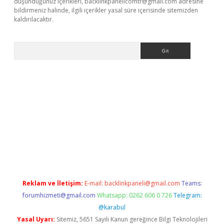
düşündüğünüz içerikleri,
backlinkpanelicomtr@gmail.com
adresine
bildirmeniz halinde, ilgili içerikler yasal süre içerisinde sitemizden
kaldırılacaktır.
Arama
lbet casino
Reklam ve İletişim:
E-mail:
backlinkpaneli@gmail.com
Teams:
forumhizmeti@gmail.com
Whatsapp: 0262 606 0 726
Telegram:
@karabul
Yasal Uyarı:
Sitemiz, 5651 Sayılı Kanun gereğince Bilgi Teknolojileri