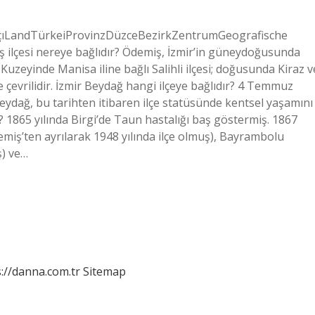
kçıLandTürkeiProvinzDüzceBezirkZentrumGeografische
ilçesi nereye bağlıdır? Ödemiş, İzmir’in güneydoğusunda
Kuzeyinde Manisa iline bağlı Salihli ilçesi; doğusunda Kiraz v
le çevrilidir. İzmir Beydağ hangi ilçeye bağlıdır? 4 Temmuz
eydağ, bu tarihten itibaren ilçe statüsünde kentsel yaşamını
 1865 yılında Birgi’de Taun hastalığı baş göstermiş. 1867
demiş’ten ayrılarak 1948 yılında ilçe olmuş), Bayrambolu
ş) ve…
://danna.com.tr
Sitemap