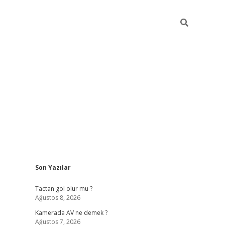
Sidebar
Son Yazılar
ilbet cas
Tactan gol olur mu ?
Ağustos 8, 2026
Kamerada AV ne demek ?
Ağustos 7, 2026