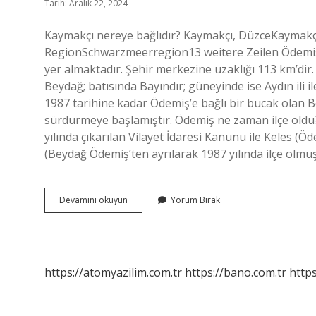
Tarih: Aralık 22, 2024
Kaymakçı nereye bağlıdır? Kaymakçı, DüzceKayma
RegionSchwarzmeerregion13 weitere Zeilen Ödemiş 
yer almaktadır. Şehir merkezine uzaklığı 113 km’dir. 
Beydağ; batısında Bayındır; güneyinde ise Aydın ili i
1987 tarihine kadar Ödemiş’e bağlı bir bucak olan B
sürdürmeye başlamıştır. Ödemiş ne zaman ilçe oldu?
yılında çıkarılan Vilayet İdaresi Kanunu ile Keles (Ö
(Beydağ Ödemiş’ten ayrılarak 1987 yılında ilçe olmu
Kaymakçı
Devamını okuyun
Yorum Bırak
Hangi
Ilçeye
Bağlı
https://atomyazilim.com.tr
https://bano.com.tr
https