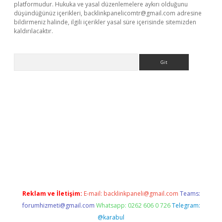
platformudur. Hukuka ve yasal düzenlemelere aykırı olduğunu
düşündüğünüz içerikleri,
backlinkpanelicomtr@gmail.com
adresine
bildirmeniz halinde, ilgili içerikler yasal süre içerisinde sitemizden
kaldırılacaktır.
Arama
ilbet casino
Reklam ve İletişim:
E-mail:
backlinkpaneli@gmail.com
Teams:
forumhizmeti@gmail.com
Whatsapp: 0262 606 0 726
Telegram:
@karabul