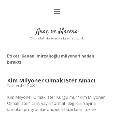
menüyü
Anasayfa
aç
Gizlilik Politikası
Araç ve Macera
Yasal Uyarı
Otomobil hikayeleriyle keyifli yolculuk!
Hakkımızda
Etiket:
Kenan İmirzalıoğlu milyoneri neden
bıraktı
Kim Milyoner Olmak İSter Amacı
Tarih: Aralık 19, 2024
Kim Milyoner Olmak İster Kurgu mu? “Kim Milyoner
Olmak İster” canlı yayın formatı değildir. Yayına
sunulan programlar önceden hazırlanır, teknik