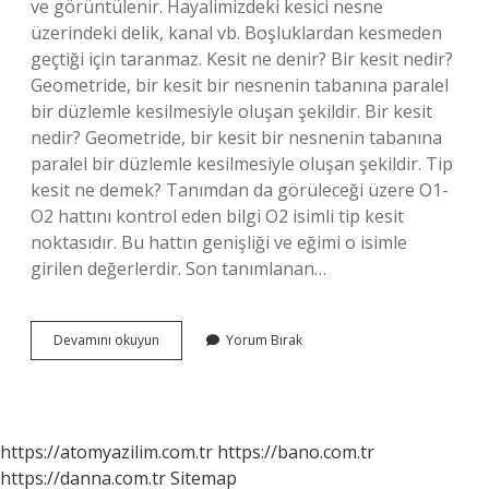
ve görüntülenir. Hayalimizdeki kesici nesne
üzerindeki delik, kanal vb. Boşluklardan kesmeden
geçtiği için taranmaz. Kesit ne denir? Bir kesit nedir?
Geometride, bir kesit bir nesnenin tabanına paralel
bir düzlemle kesilmesiyle oluşan şekildir. Bir kesit
nedir? Geometride, bir kesit bir nesnenin tabanına
paralel bir düzlemle kesilmesiyle oluşan şekildir. Tip
kesit ne demek? Tanımdan da görüleceği üzere O1-
O2 hattını kontrol eden bilgi O2 isimli tip kesit
noktasıdır. Bu hattın genişliği ve eğimi o isimle
girilen değerlerdir. Son tanımlanan…
Kesit
Devamını okuyun
Yorum Bırak
Görünüm
Nedir
https://atomyazilim.com.tr
https://bano.com.tr
https://danna.com.tr
Sitemap