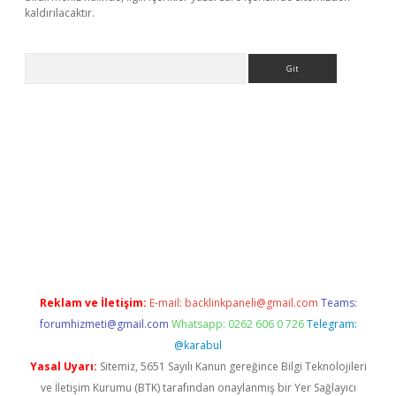
kaldırılacaktır.
Arama
ilbet casino
Reklam ve İletişim:
E-mail:
backlinkpaneli@gmail.com
Teams:
forumhizmeti@gmail.com
Whatsapp: 0262 606 0 726
Telegram:
@karabul
Yasal Uyarı:
Sitemiz, 5651 Sayılı Kanun gereğince Bilgi Teknolojileri
ve İletişim Kurumu (BTK) tarafından onaylanmış bir Yer Sağlayıcı