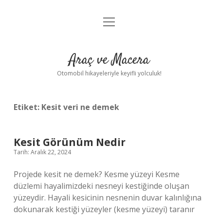
menüyü
Anasayfa
aç
Gizlilik Politikası
Araç ve Macera
Yasal Uyarı
Otomobil hikayeleriyle keyifli yolculuk!
Hakkımızda
Etiket:
Kesit veri ne demek
Kesit Görünüm Nedir
Tarih: Aralık 22, 2024
Projede kesit ne demek? Kesme yüzeyi Kesme
düzlemi hayalimizdeki nesneyi kestiğinde oluşan
yüzeydir. Hayali kesicinin nesnenin duvar kalınlığına
dokunarak kestiği yüzeyler (kesme yüzeyi) taranır