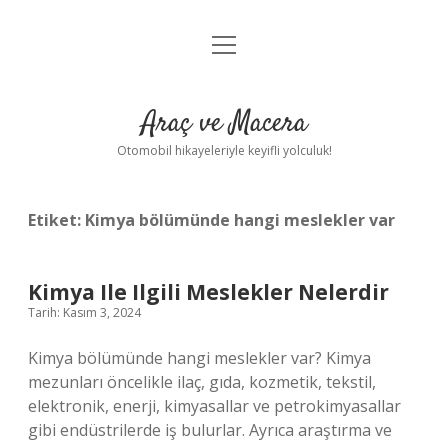
menüyü
Anasayfa
aç
Gizlilik Politikası
Araç ve Macera
Yasal Uyarı
Otomobil hikayeleriyle keyifli yolculuk!
Hakkımızda
Etiket:
Kimya bölümünde hangi meslekler var
Kimya Ile Ilgili Meslekler Nelerdir
Tarih: Kasım 3, 2024
Kimya bölümünde hangi meslekler var? Kimya
mezunları öncelikle ilaç, gıda, kozmetik, tekstil,
elektronik, enerji, kimyasallar ve petrokimyasallar
gibi endüstrilerde iş bulurlar. Ayrıca araştırma ve