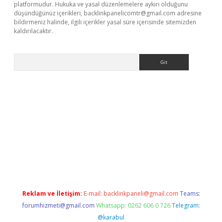
platformudur. Hukuka ve yasal düzenlemelere aykırı olduğunu
düşündüğünüz içerikleri,
backlinkpanelicomtr@gmail.com
adresine
bildirmeniz halinde, ilgili içerikler yasal süre içerisinde sitemizden
kaldırılacaktır.
Arama
lbet casino
Reklam ve İletişim:
E-mail:
backlinkpaneli@gmail.com
Teams:
forumhizmeti@gmail.com
Whatsapp: 0262 606 0 726
Telegram:
@karabul