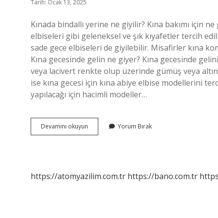
Tarih: Ocak 13, 2025
Kınada bindallı yerine ne giyilir? Kına bakımı için ne 
elbiseleri gibi geleneksel ve şık kıyafetler tercih edi
sade gece elbiseleri de giyilebilir. Misafirler kına ko
Kına gecesinde gelin ne giyer? Kına gecesinde gelinin
veya lacivert renkte olup üzerinde gümüş veya altın
ise kına gecesi için kına abiye elbise modellerini terc
yapılacağı için hacimli modeller…
Bindallı
Devamını okuyun
Yorum Bırak
Yerine
Ne
Giyilebilir
https://atomyazilim.com.tr
https://bano.com.tr
https