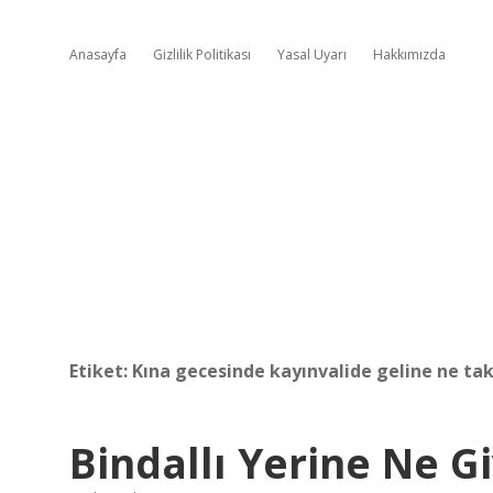
Anasayfa
Gizlilik Politikası
Yasal Uyarı
Hakkımızda
Etiket:
Kına gecesinde kayınvalide geline ne ta
Bindallı Yerine Ne Gi