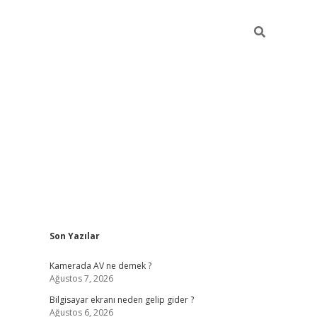
Sidebar
Son Yazılar
ilbet casi
Kamerada AV ne demek ?
Ağustos 7, 2026
Bilgisayar ekranı neden gelip gider ?
Ağustos 6, 2026