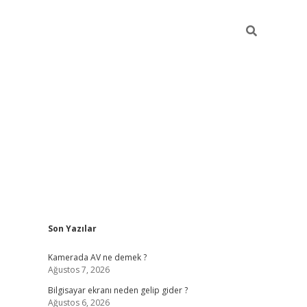
Sidebar
Son Yazılar
ilbet cas
Kamerada AV ne demek ?
Ağustos 7, 2026
Bilgisayar ekranı neden gelip gider ?
Ağustos 6, 2026