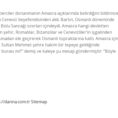
ciler donanmanın Amasra açıklarında belirdiğini bildirinc
 Ceneviz beyefendisinden aldı. Bartın, Osmanlı döneminde
 Bolu Sancağı sınırları içindeydi. Amasra hangi devletten
n şehir, Romalılar, Bizanslılar ve Cenevizliler’in işgalinden
şmadan ele geçirerek Osmanlı topraklarına kattı. Amasra içi
h Sultan Mehmet şehre hakim bir tepeye geldiğinde
an burası mı?” demiş ve kaleye şu mesajı göndermiştir: “Böyle
://danna.com.tr
Sitemap