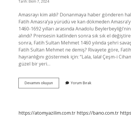
Tarih: Ekim 7, 2024
Amasrayı kim aldı? Donanmaya haber gönderen haber
Fatih Amasra’ya yürüdü ve kan dökmeden Amasra’yı
1460-1692 yılları arasında Anadolu Beylerbeyliği’nin
alındı? Prensesin katlinden sonra sık sık el değiştire
sonra, Fatih Sultan Mehmet 1460 yılında şehri sava
Fatih Sultan Mehmet ne demiş? Rivayete göre, Fati
hayranlığını göstermek için: “Lala, lala! Çeşm-i Cih
güzel bir yeri…
Amasra
Devamını okuyun
Yorum Bırak
Yı
Kim
Aldı
https://atomyazilim.com.tr
https://bano.com.tr
https