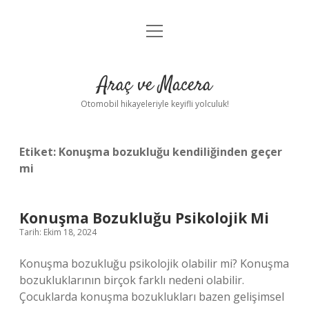
menüyü
Anasayfa
aç
Gizlilik Politikası
Araç ve Macera
Yasal Uyarı
Otomobil hikayeleriyle keyifli yolculuk!
Hakkımızda
Etiket:
Konuşma bozukluğu kendiliğinden geçer
mi
Konuşma Bozukluğu Psikolojik Mi
Tarih: Ekim 18, 2024
Konuşma bozukluğu psikolojik olabilir mi? Konuşma
bozukluklarının birçok farklı nedeni olabilir.
Çocuklarda konuşma bozuklukları bazen gelişimsel