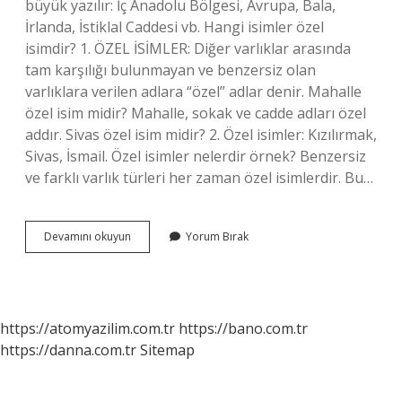
büyük yazılır: İç Anadolu Bölgesi, Avrupa, Bala,
İrlanda, İstiklal Caddesi vb. Hangi isimler özel
isimdir? 1. ÖZEL İSİMLER: Diğer varlıklar arasında
tam karşılığı bulunmayan ve benzersiz olan
varlıklara verilen adlara “özel” adlar denir. Mahalle
özel isim midir? Mahalle, sokak ve cadde adları özel
addır. Sivas özel isim midir? 2. Özel isimler: Kızılırmak,
Sivas, İsmail. Özel isimler nelerdir örnek? Benzersiz
ve farklı varlık türleri her zaman özel isimlerdir. Bu…
Ilçe
Devamını okuyun
Yorum Bırak
Özel
Isim
Mi
https://atomyazilim.com.tr
https://bano.com.tr
https://danna.com.tr
Sitemap