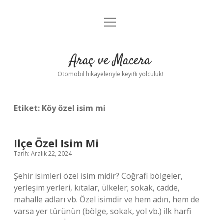
menüyü
Anasayfa
aç
Gizlilik Politikası
Araç ve Macera
Yasal Uyarı
Otomobil hikayeleriyle keyifli yolculuk!
Hakkımızda
Etiket:
Köy özel isim mi
Ilçe Özel Isim Mi
Tarih: Aralık 22, 2024
Şehir isimleri özel isim midir? Coğrafi bölgeler,
yerleşim yerleri, kıtalar, ülkeler; sokak, cadde,
mahalle adları vb. Özel isimdir ve hem adın, hem de
varsa yer türünün (bölge, sokak, yol vb.) ilk harfi