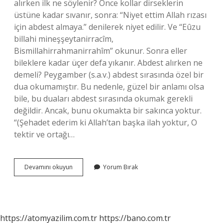
alırken ilk ne söylenir? Önce kollar dirseklerin
üstüne kadar sıvanır, sonra: “Niyet ettim Allah rızası
için abdest almaya.” denilerek niyet edilir. Ve “Eûzu
billahi mineşşeytanirracîm,
Bismillahirrahmanirrahîm” okunur. Sonra eller
bileklere kadar üçer defa yıkanır. Abdest alırken ne
demeli? Peygamber (s.a.v.) abdest sırasında özel bir
dua okumamıştır. Bu nedenle, güzel bir anlamı olsa
bile, bu duaları abdest sırasında okumak gerekli
değildir. Ancak, bunu okumakta bir sakınca yoktur.
“(Şehadet ederim ki Allah’tan başka ilah yoktur, O
tektir ve ortağı…
Abdest
Devamını okuyun
Yorum Bırak
Alırken
Ne
Dua
Okunur
https://atomyazilim.com.tr
https://bano.com.tr