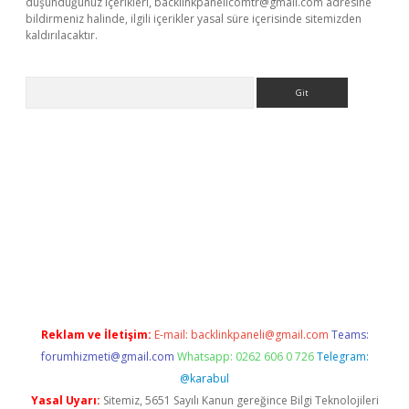
düşündüğünüz içerikleri,
backlinkpanelicomtr@gmail.com
adresine
bildirmeniz halinde, ilgili içerikler yasal süre içerisinde sitemizden
kaldırılacaktır.
Arama
ilbet casino
Reklam ve İletişim:
E-mail:
backlinkpaneli@gmail.com
Teams:
forumhizmeti@gmail.com
Whatsapp: 0262 606 0 726
Telegram:
@karabul
Yasal Uyarı:
Sitemiz, 5651 Sayılı Kanun gereğince Bilgi Teknolojileri