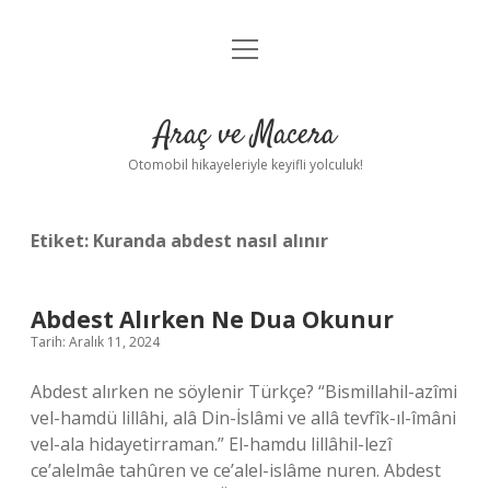
menüyü
Anasayfa
aç
Gizlilik Politikası
Araç ve Macera
Yasal Uyarı
Otomobil hikayeleriyle keyifli yolculuk!
Hakkımızda
Etiket:
Kuranda abdest nasıl alınır
Abdest Alırken Ne Dua Okunur
Tarih: Aralık 11, 2024
Abdest alırken ne söylenir Türkçe? “Bismillahil-azîmi
vel-hamdü lillâhi, alâ Din-İslâmi ve allâ tevfîk-ıl-îmâni
vel-ala hidayetirraman.” El-hamdu lillâhil-lezî
ce’alelmâe tahûren ve ce’alel-islâme nuren. Abdest