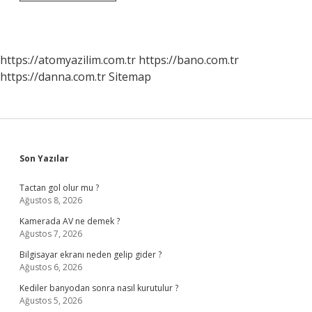
Toplumsal
Değişime
Etkileri
Nelerdir
Kısaca
https://atomyazilim.com.tr
https://bano.com.tr
https://danna.com.tr
Sitemap
Sidebar
Son Yazılar
Tactan gol olur mu ?
Ağustos 8, 2026
Kamerada AV ne demek ?
Ağustos 7, 2026
Bilgisayar ekranı neden gelip gider ?
Ağustos 6, 2026
Kediler banyodan sonra nasıl kurutulur ?
Ağustos 5, 2026