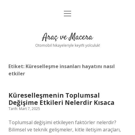
menüyü
Anasayfa
aç
Gizlilik Politikası
Araç ve Macera
Yasal Uyarı
Otomobil hikayeleriyle keyifli yolculuk!
Hakkımızda
Etiket:
Küreselleşme insanları hayatını nasıl
etkiler
Küreselleşmenin Toplumsal
Değişime Etkileri Nelerdir Kısaca
Tarih: Mart 7, 2025
Toplumsal değişimi etkileyen faktörler nelerdir?
Bilimsel ve teknik gelişmeler, kitle iletişim araçları,