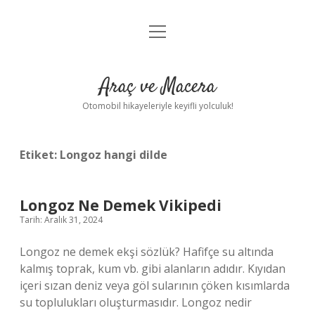
menüyü
Anasayfa
aç
Gizlilik Politikası
Araç ve Macera
Yasal Uyarı
Otomobil hikayeleriyle keyifli yolculuk!
Hakkımızda
Etiket:
Longoz hangi dilde
Longoz Ne Demek Vikipedi
Tarih: Aralık 31, 2024
Longoz ne demek ekşi sözlük? Hafifçe su altında
kalmış toprak, kum vb. gibi alanların adıdır. Kıyıdan
içeri sızan deniz veya göl sularının çöken kısımlarda
su toplulukları oluşturmasıdır. Longoz nedir