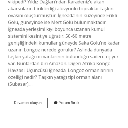
vikipedi? Yıldız Dağları’ndan Karadeniz’e akan
akarsuların biriktirdiği alüvyonlu topraklar taşkın
ovasını oluşturmuştur. İğneada’nın kuzeyinde Erikli
Gölü, güneyinde ise Mert Gölü bulunmaktadır.
İğneada yerleşimi kıyı boyunca uzanan kumul
sistemini kesintiye uğratır. 50-60 metre
genişliğindeki kumullar güneyde Saka Gölü’ne kadar
uzanır. Longoz nerede görülür? Aslında dünyada
taşkın yatağı ormanlarının bulunduğu sadece üç yer
var. Bunlardan biri Amazon. Diğeri Afrika Kongo
Havzası. Üçüncüsü İğneada. Longoz ormanlarının
özelliği nedir? Taşkın yatağı tipi orman alanı
(Subasar);…
Longoz
Devamını okuyun
Yorum Bırak
Ne
Demek
Vikipedi