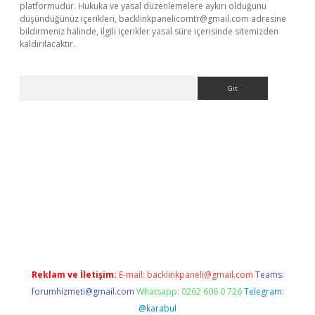
platformudur. Hukuka ve yasal düzenlemelere aykırı olduğunu
düşündüğünüz içerikleri,
backlinkpanelicomtr@gmail.com
adresine
bildirmeniz halinde, ilgili içerikler yasal süre içerisinde sitemizden
kaldırılacaktır.
Arama
lbet casino
Reklam ve İletişim:
E-mail:
backlinkpaneli@gmail.com
Teams:
forumhizmeti@gmail.com
Whatsapp: 0262 606 0 726
Telegram:
@karabul