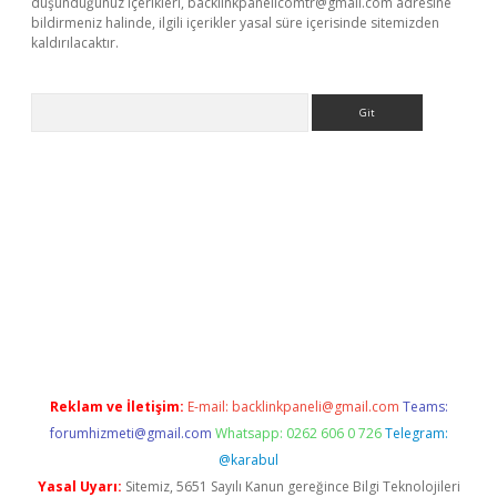
düşündüğünüz içerikleri,
backlinkpanelicomtr@gmail.com
adresine
bildirmeniz halinde, ilgili içerikler yasal süre içerisinde sitemizden
kaldırılacaktır.
Arama
bet casino
Reklam ve İletişim:
E-mail:
backlinkpaneli@gmail.com
Teams:
forumhizmeti@gmail.com
Whatsapp: 0262 606 0 726
Telegram:
@karabul
Yasal Uyarı:
Sitemiz, 5651 Sayılı Kanun gereğince Bilgi Teknolojileri