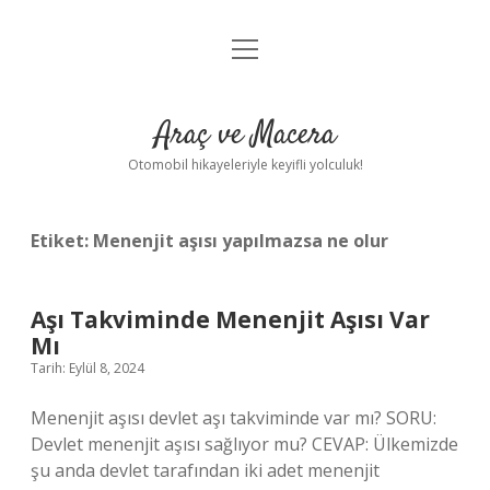
menüyü
Anasayfa
aç
Gizlilik Politikası
Araç ve Macera
Yasal Uyarı
Otomobil hikayeleriyle keyifli yolculuk!
Hakkımızda
Etiket:
Menenjit aşısı yapılmazsa ne olur
Aşı Takviminde Menenjit Aşısı Var
Mı
Tarih: Eylül 8, 2024
Menenjit aşısı devlet aşı takviminde var mı? SORU:
Devlet menenjit aşısı sağlıyor mu? CEVAP: Ülkemizde
şu anda devlet tarafından iki adet menenjit