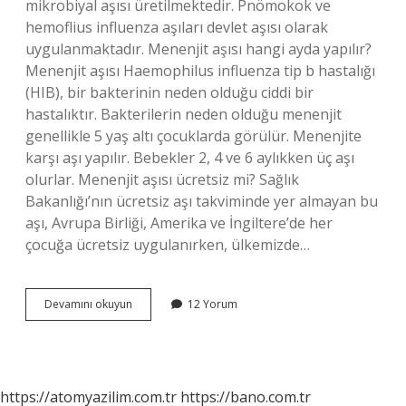
mikrobiyal aşısı üretilmektedir. Pnömokok ve
hemoflius influenza aşıları devlet aşısı olarak
uygulanmaktadır. Menenjit aşısı hangi ayda yapılır?
Menenjit aşısı Haemophilus influenza tip b hastalığı
(HIB), bir bakterinin neden olduğu ciddi bir
hastalıktır. Bakterilerin neden olduğu menenjit
genellikle 5 yaş altı çocuklarda görülür. Menenjite
karşı aşı yapılır. Bebekler 2, 4 ve 6 aylıkken üç aşı
olurlar. Menenjit aşısı ücretsiz mi? Sağlık
Bakanlığı’nın ücretsiz aşı takviminde yer almayan bu
aşı, Avrupa Birliği, Amerika ve İngiltere’de her
çocuğa ücretsiz uygulanırken, ülkemizde…
Aşı
Devamını okuyun
12 Yorum
Takviminde
Menenjit
Aşısı
Var
Mı
https://atomyazilim.com.tr
https://bano.com.tr