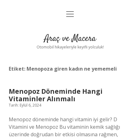
menüyü
Anasayfa
aç
Gizlilik Politikası
Araç ve Macera
Yasal Uyarı
Otomobil hikayeleriyle keyifli yolculuk!
Hakkımızda
Etiket:
Menopoza giren kadın ne yememeli
Menopoz Döneminde Hangi
Vitaminler Alınmalı
Tarih: Eylül 6, 2024
Menopoz döneminde hangi vitamin iyi gelir? D
Vitamini ve Menopoz Bu vitaminin kemik sağlığı
üzerinde doğrudan bir etkisi olmasına rağmen,