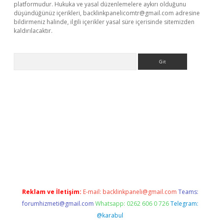
platformudur. Hukuka ve yasal düzenlemelere aykırı olduğunu
düşündüğünüz içerikleri,
backlinkpanelicomtr@gmail.com
adresine
bildirmeniz halinde, ilgili içerikler yasal süre içerisinde sitemizden
kaldırılacaktır.
Arama
ilbet casino
Reklam ve İletişim:
E-mail:
backlinkpaneli@gmail.com
Teams:
forumhizmeti@gmail.com
Whatsapp: 0262 606 0 726
Telegram:
@karabul