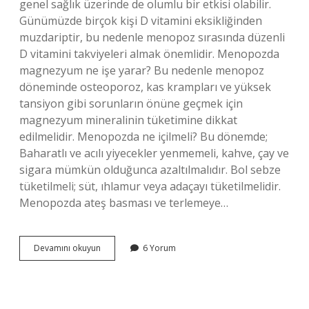
genel sağlık üzerinde de olumlu bir etkisi olabilir.
Günümüzde birçok kişi D vitamini eksikliğinden
muzdariptir, bu nedenle menopoz sırasında düzenli
D vitamini takviyeleri almak önemlidir. Menopozda
magnezyum ne işe yarar? Bu nedenle menopoz
döneminde osteoporoz, kas krampları ve yüksek
tansiyon gibi sorunların önüne geçmek için
magnezyum mineralinin tüketimine dikkat
edilmelidir. Menopozda ne içilmeli? Bu dönemde;
Baharatlı ve acılı yiyecekler yenmemeli, kahve, çay ve
sigara mümkün olduğunca azaltılmalıdır. Bol sebze
tüketilmeli; süt, ıhlamur veya adaçayı tüketilmelidir.
Menopozda ateş basması ve terlemeye…
Menopoz
Devamını okuyun
6 Yorum
Döneminde
Hangi
Vitaminler
Alınmalı