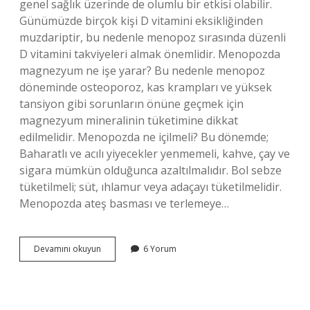
genel sağlık üzerinde de olumlu bir etkisi olabilir.
Günümüzde birçok kişi D vitamini eksikliğinden
muzdariptir, bu nedenle menopoz sırasında düzenli
D vitamini takviyeleri almak önemlidir. Menopozda
magnezyum ne işe yarar? Bu nedenle menopoz
döneminde osteoporoz, kas krampları ve yüksek
tansiyon gibi sorunların önüne geçmek için
magnezyum mineralinin tüketimine dikkat
edilmelidir. Menopozda ne içilmeli? Bu dönemde;
Baharatlı ve acılı yiyecekler yenmemeli, kahve, çay ve
sigara mümkün olduğunca azaltılmalıdır. Bol sebze
tüketilmeli; süt, ıhlamur veya adaçayı tüketilmelidir.
Menopozda ateş basması ve terlemeye…
Menopoz
Devamını okuyun
6 Yorum
Döneminde
Hangi
Vitaminler
Alınmalı