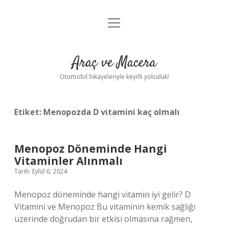
menüyü
Anasayfa
aç
Gizlilik Politikası
Araç ve Macera
Yasal Uyarı
Otomobil hikayeleriyle keyifli yolculuk!
Hakkımızda
Etiket:
Menopozda D vitamini kaç olmalı
Menopoz Döneminde Hangi
Vitaminler Alınmalı
Tarih: Eylül 6, 2024
Menopoz döneminde hangi vitamin iyi gelir? D
Vitamini ve Menopoz Bu vitaminin kemik sağlığı
üzerinde doğrudan bir etkisi olmasına rağmen,