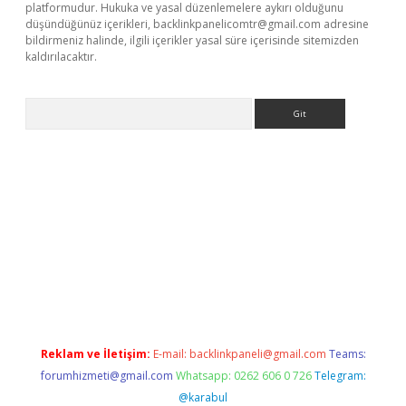
platformudur. Hukuka ve yasal düzenlemelere aykırı olduğunu
düşündüğünüz içerikleri,
backlinkpanelicomtr@gmail.com
adresine
bildirmeniz halinde, ilgili içerikler yasal süre içerisinde sitemizden
kaldırılacaktır.
Arama
ilbet casino
Reklam ve İletişim:
E-mail:
backlinkpaneli@gmail.com
Teams:
forumhizmeti@gmail.com
Whatsapp: 0262 606 0 726
Telegram:
@karabul