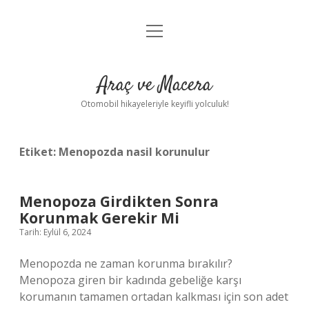
menüyü
Anasayfa
aç
Gizlilik Politikası
Araç ve Macera
Yasal Uyarı
Otomobil hikayeleriyle keyifli yolculuk!
Hakkımızda
Etiket:
Menopozda nasil korunulur
Menopoza Girdikten Sonra
Korunmak Gerekir Mi
Tarih: Eylül 6, 2024
Menopozda ne zaman korunma bırakılır?
Menopoza giren bir kadında gebeliğe karşı
korumanın tamamen ortadan kalkması için son adet