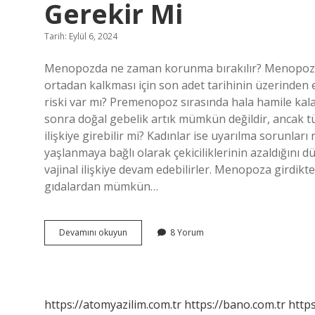
Gerekir Mi
Tarih: Eylül 6, 2024
Menopozda ne zaman korunma bırakılır? Menopoza
ortadan kalkması için son adet tarihinin üzerinden
riski var mı? Premenopoz sırasında hala hamile kala
sonra doğal gebelik artık mümkün değildir, ancak
ilişkiye girebilir mi? Kadınlar ise uyarılma sorunla
yaşlanmaya bağlı olarak çekiciliklerinin azaldığını d
vajinal ilişkiye devam edebilirler. Menopoza girdikte
gıdalardan mümkün…
Menopoza
Devamını okuyun
8 Yorum
Girdikten
Sonra
Korunmak
Gerekir
Mi
https://atomyazilim.com.tr
https://bano.com.tr
https