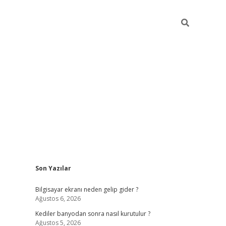
Sidebar
Son Yazılar
ilbet casino
Bilgisayar ekranı neden gelip gider ?
Ağustos 6, 2026
Kediler banyodan sonra nasıl kurutulur ?
Ağustos 5, 2026