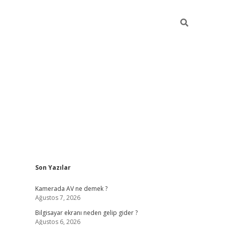
Sidebar
Son Yazılar
ilbet casi
Kamerada AV ne demek ?
Ağustos 7, 2026
Bilgisayar ekranı neden gelip gider ?
Ağustos 6, 2026