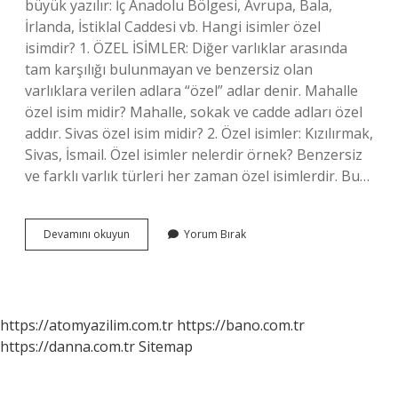
büyük yazılır: İç Anadolu Bölgesi, Avrupa, Bala,
İrlanda, İstiklal Caddesi vb. Hangi isimler özel
isimdir? 1. ÖZEL İSİMLER: Diğer varlıklar arasında
tam karşılığı bulunmayan ve benzersiz olan
varlıklara verilen adlara “özel” adlar denir. Mahalle
özel isim midir? Mahalle, sokak ve cadde adları özel
addır. Sivas özel isim midir? 2. Özel isimler: Kızılırmak,
Sivas, İsmail. Özel isimler nelerdir örnek? Benzersiz
ve farklı varlık türleri her zaman özel isimlerdir. Bu…
Ilçe
Devamını okuyun
Yorum Bırak
Özel
Isim
Mi
https://atomyazilim.com.tr
https://bano.com.tr
https://danna.com.tr
Sitemap