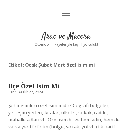
menüyü
Anasayfa
aç
Gizlilik Politikası
Araç ve Macera
Yasal Uyarı
Otomobil hikayeleriyle keyifli yolculuk!
Hakkımızda
Etiket:
Ocak Şubat Mart özel isim mi
Ilçe Özel Isim Mi
Tarih: Aralık 22, 2024
Şehir isimleri özel isim midir? Coğrafi bölgeler,
yerleşim yerleri, kıtalar, ülkeler; sokak, cadde,
mahalle adları vb. Özel isimdir ve hem adın, hem de
varsa yer türünün (bölge, sokak, yol vb.) ilk harfi