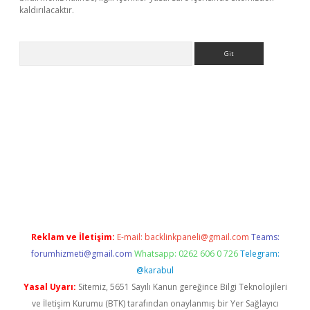
kaldırılacaktır.
Arama
ilbet casino
Reklam ve İletişim:
E-mail:
backlinkpaneli@gmail.com
Teams:
forumhizmeti@gmail.com
Whatsapp: 0262 606 0 726
Telegram:
@karabul
Yasal Uyarı:
Sitemiz, 5651 Sayılı Kanun gereğince Bilgi Teknolojileri
ve İletişim Kurumu (BTK) tarafından onaylanmış bir Yer Sağlayıcı