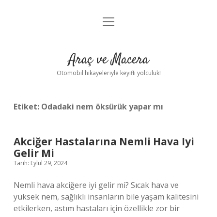
menüyü
Anasayfa
aç
Gizlilik Politikası
Araç ve Macera
Yasal Uyarı
Otomobil hikayeleriyle keyifli yolculuk!
Hakkımızda
Etiket:
Odadaki nem öksürük yapar mı
Akciğer Hastalarına Nemli Hava Iyi
Gelir Mi
Tarih: Eylül 29, 2024
Nemli hava akciğere iyi gelir mi? Sıcak hava ve
yüksek nem, sağlıklı insanların bile yaşam kalitesini
etkilerken, astım hastaları için özellikle zor bir