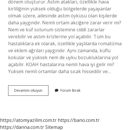
dönem oluşturur. Astım atakları, özellikle hava
kirliliğinin yüksek olduğu bölgelerde yaşayanlar
olmak üzere, ailesinde astım öyküsü olan kişilerde
daha yaygındır. Nemli ortam akciğere zarar verir mi?
Nem ve küf solunum sistemine ciddi zararlar
verebilir ve astım krizlerine yol açabilir. Tüm bu
hastalıklara ek olarak, özellikle yaşlılarda romatizma
ve eklem ağrıları yaygındır. Aynı zamanda, küflü
kokular ve yüksek nem de uyku bozukluklarına yol
açabilir. KOAH hastalarına nemli hava iyi gelir mi?
Yüksek nemli ortamlar daha sıcak hissedilir ve…
Akciğer
Devamını okuyun
Yorum Bırak
Hastalarına
Nemli
Hava
Iyi
Gelir
https://atomyazilim.com.tr
https://bano.com.tr
Mi
https://danna.com.tr
Sitemap