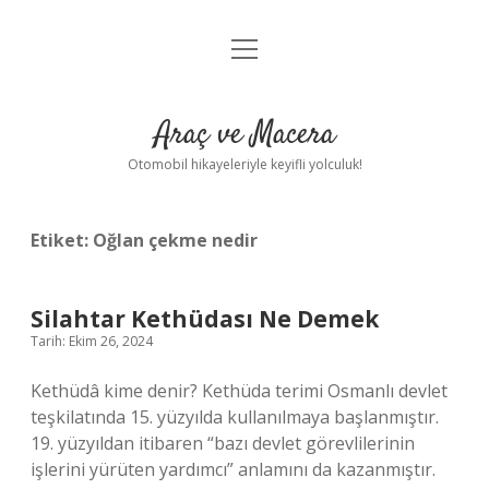
menüyü
Anasayfa
aç
Gizlilik Politikası
Araç ve Macera
Yasal Uyarı
Otomobil hikayeleriyle keyifli yolculuk!
Hakkımızda
Etiket:
Oğlan çekme nedir
Silahtar Kethüdası Ne Demek
Tarih: Ekim 26, 2024
Kethüdâ kime denir? Kethüda terimi Osmanlı devlet
teşkilatında 15. yüzyılda kullanılmaya başlanmıştır.
19. yüzyıldan itibaren “bazı devlet görevlilerinin
işlerini yürüten yardımcı” anlamını da kazanmıştır.