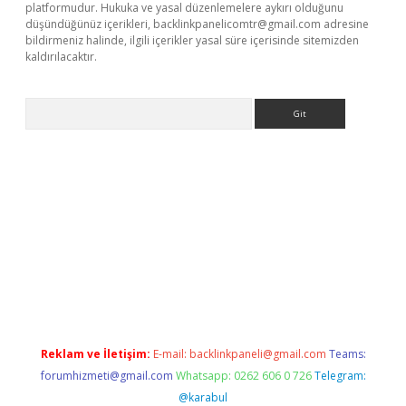
platformudur. Hukuka ve yasal düzenlemelere aykırı olduğunu
düşündüğünüz içerikleri,
backlinkpanelicomtr@gmail.com
adresine
bildirmeniz halinde, ilgili içerikler yasal süre içerisinde sitemizden
kaldırılacaktır.
Arama
ilbet casino
Reklam ve İletişim:
E-mail:
backlinkpaneli@gmail.com
Teams:
forumhizmeti@gmail.com
Whatsapp: 0262 606 0 726
Telegram:
@karabul