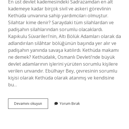
En üst devlet kademesindeki Sadrazamdan en alt
kademeye kadar birçok sivil ve askeri görevlinin
Kethüda unvanına sahip yardımcıları olmuştur.
Silahtar kime denir? Saraydaki tüm silahlardan ve
padişahın silahlarından sorumlu olacaklardı.
Kapıkulu Süvarileri’nin, Altı Bölük Adamları olarak da
adlandırılan silâhtar bölüğünün başında yer alır ve
padişahın yanında savaşa katılırdı. Kethüda makamı
ne demek? Kethüdalık, Osmanlı Devleti’nde büyük
devlet adamlarının işlerini yürüten sorumlu kişilere
verilen unvandır. Ebülhayr Bey, çevresinin sorumlu
kişisi olarak Kethüda olarak atanmış ve kendisine
bu…
Silahtar
Devamını okuyun
Yorum Bırak
Kethüdası
Ne
Demek