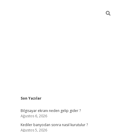
Sidebar
Son Yazılar
ilbet casi
Bilgisayar ekranı neden gelip gider ?
Ağustos 6, 2026
Kediler banyodan sonra nasıl kurutulur ?
Ağustos 5, 2026