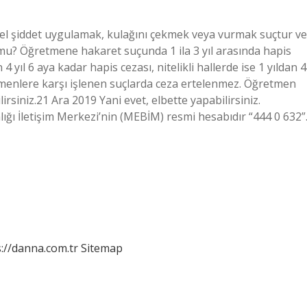
el şiddet uygulamak, kulağını çekmek veya vurmak suçtur ve
mu? Öğretmene hakaret suçunda 1 ila 3 yıl arasında hapis
 yıl 6 aya kadar hapis cezası, nitelikli hallerde ise 1 yıldan 4
retmenlere karşı işlenen suçlarda ceza ertelenmez. Öğretmen
irsiniz.21 Ara 2019 Yani evet, elbette yapabilirsiniz.
lığı İletişim Merkezi’nin (MEBİM) resmi hesabıdır “444 0 632”
://danna.com.tr
Sitemap