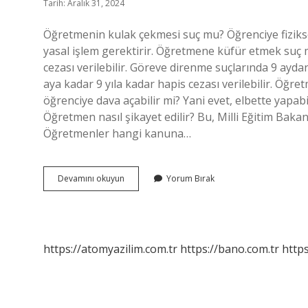
Tarih: Aralık 31, 2024
Öğretmenin kulak çekmesi suç mu? Öğrenciye fiziks
yasal işlem gerektirir. Öğretmene küfür etmek suç 
cezası verilebilir. Göreve direnme suçlarında 9 aydan 4
aya kadar 9 yıla kadar hapis cezası verilebilir. Öğ
öğrenciye dava açabilir mi? Yani evet, elbette yapabil
Öğretmen nasıl şikayet edilir? Bu, Milli Eğitim Bakan
Öğretmenler hangi kanuna…
Öğretmene
Devamını okuyun
Yorum Bırak
Bağırmak
Suç
Mu
https://atomyazilim.com.tr
https://bano.com.tr
https