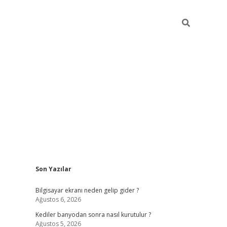
Sidebar
Son Yazılar
ilbet casi
Bilgisayar ekranı neden gelip gider ?
Ağustos 6, 2026
Kediler banyodan sonra nasıl kurutulur ?
Ağustos 5, 2026