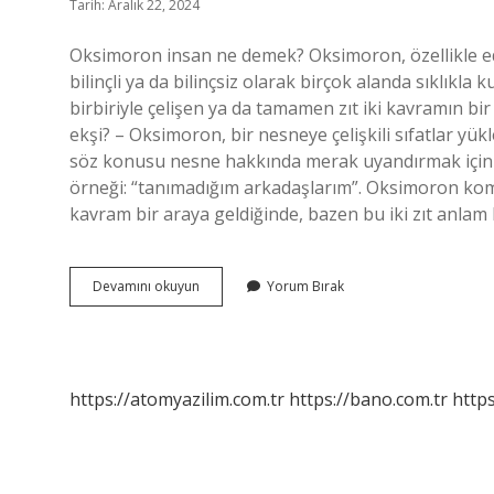
Tarih: Aralık 22, 2024
Oksimoron insan ne demek? Oksimoron, özellikle ed
bilinçli ya da bilinçsiz olarak birçok alanda sıklık
birbiriyle çelişen ya da tamamen zıt iki kavramın b
ekşi? – Oksimoron, bir nesneye çelişkili sıfatlar yü
söz konusu nesne hakkında merak uyandırmak için kulla
örneği: “tanımadığım arkadaşlarım”. Oksimoron kome
kavram bir araya geldiğinde, bazen bu iki zıt anlam 
Oksimoron
Devamını okuyun
Yorum Bırak
Ne
Demek
Örnek
https://atomyazilim.com.tr
https://bano.com.tr
https