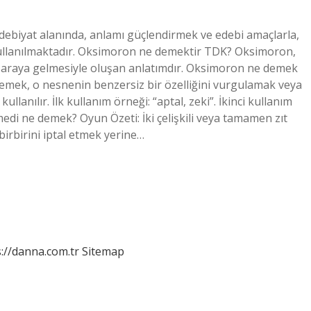
ebiyat alanında, anlamı güçlendirmek ve edebi amaçlarla,
la kullanılmaktadır. Oksimoron ne demektir TDK? Oksimoron,
ir araya gelmesiyle oluşan anlatımdır. Oksimoron ne demek
klemek, o nesnenin benzersiz bir özelliğini vurgulamak veya
nılır. İlk kullanım örneği: “aptal, zeki”. İkinci kullanım
di ne demek? Oyun Özeti: İki çelişkili veya tamamen zıt
birbirini iptal etmek yerine…
://danna.com.tr
Sitemap