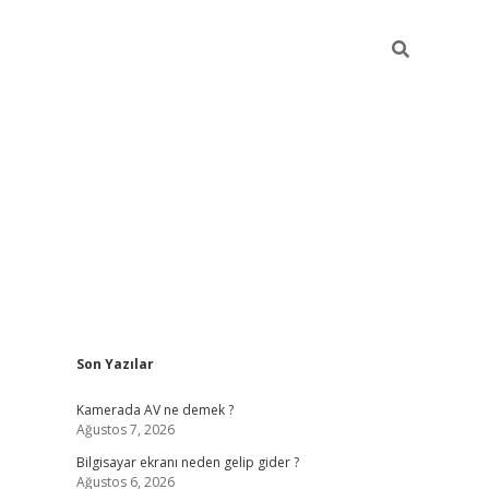
Sidebar
Son Yazılar
ilbet casi
Kamerada AV ne demek ?
Ağustos 7, 2026
Bilgisayar ekranı neden gelip gider ?
Ağustos 6, 2026