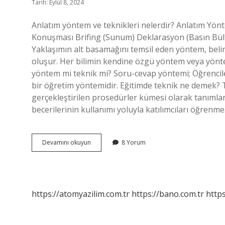
Tarih: Eylül 8, 2024
Anlatım yöntem ve teknikleri nelerdir? Anlatım Yö
Konuşması Brifing (Sunum) Deklarasyon (Basın Bült
Yaklaşımın alt basamağını temsil eden yöntem, beli
oluşur. Her bilimin kendine özgü yöntem veya yöntem
yöntem mi teknik mi? Soru-cevap yöntemi; Öğrencil
bir öğretim yöntemidir. Eğitimde teknik ne demek? 
gerçekleştirilen prosedürler kümesi olarak tanımlan
becerilerinin kullanımı yoluyla katılımcıları öğrenm
Yöntem
Devamını okuyun
8 Yorum
Ve
Teknikler
Ne
Demek
https://atomyazilim.com.tr
https://bano.com.tr
https