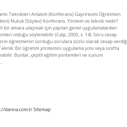
ntemi Teknikleri Anlatım (Konferans) Gayriresmi Öğretmen
eni) Nutuk (Söylev) Konferans. Yöntem ve teknik nedir?
rli bir amaca ulaşmak için yapılan genel uygulamalardan
leri olduğu söylenebilir (Calp, 2005, s. 14). Soru cevap
erin öğretmenin sorduğu sorulara sözlü olarak cevap verdiğ
Teknik: Bir öğretim yöntemini uygulama yolu veya sınıfta
abilir. Bunlar, çeşitli eğitim yöntemleri ve sunum
e…
://danna.com.tr
Sitemap