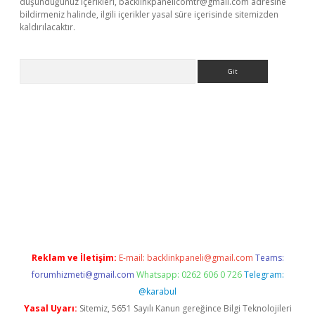
düşündüğünüz içerikleri,
backlinkpanelicomtr@gmail.com
adresine
bildirmeniz halinde, ilgili içerikler yasal süre içerisinde sitemizden
kaldırılacaktır.
Arama
ilbet casino
Reklam ve İletişim:
E-mail:
backlinkpaneli@gmail.com
Teams:
forumhizmeti@gmail.com
Whatsapp: 0262 606 0 726
Telegram:
@karabul
Yasal Uyarı:
Sitemiz, 5651 Sayılı Kanun gereğince Bilgi Teknolojileri