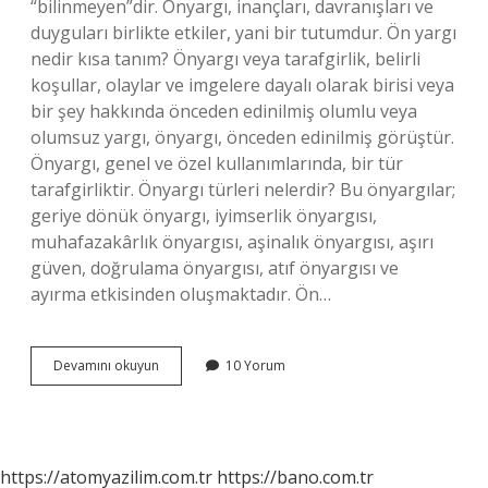
“bilinmeyen”dir. Önyargı, inançları, davranışları ve
duyguları birlikte etkiler, yani bir tutumdur. Ön yargı
nedir kısa tanım? Önyargı veya tarafgirlik, belirli
koşullar, olaylar ve imgelere dayalı olarak birisi veya
bir şey hakkında önceden edinilmiş olumlu veya
olumsuz yargı, önyargı, önceden edinilmiş görüştür.
Önyargı, genel ve özel kullanımlarında, bir tür
tarafgirliktir. Önyargı türleri nelerdir? Bu önyargılar;
geriye dönük önyargı, iyimserlik önyargısı,
muhafazakârlık önyargısı, aşinalık önyargısı, aşırı
güven, doğrulama önyargısı, atıf önyargısı ve
ayırma etkisinden oluşmaktadır. Ön…
Dinde
Devamını okuyun
10 Yorum
Ön
Yargı
Ne
Demek
https://atomyazilim.com.tr
https://bano.com.tr