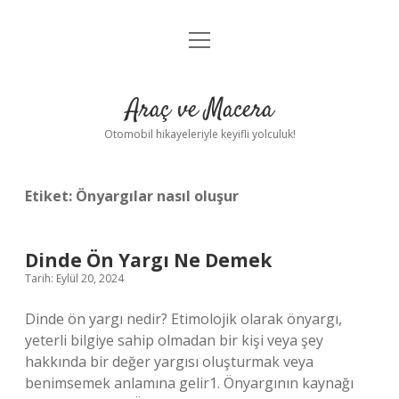
menüyü
Anasayfa
aç
Gizlilik Politikası
Araç ve Macera
Yasal Uyarı
Otomobil hikayeleriyle keyifli yolculuk!
Hakkımızda
Etiket:
Önyargılar nasıl oluşur
Dinde Ön Yargı Ne Demek
Tarih: Eylül 20, 2024
Dinde ön yargı nedir? Etimolojik olarak önyargı,
yeterli bilgiye sahip olmadan bir kişi veya şey
hakkında bir değer yargısı oluşturmak veya
benimsemek anlamına gelir1. Önyargının kaynağı