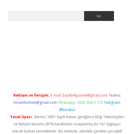
Arama
ilbet casino
Reklam ve İletişim:
E-mail:
backlinkpaneli@gmail.com
Teams:
forumhizmeti@gmail.com
Whatsapp: 0262 606 0 726
Telegram:
@karabul
Yasal Uyarı:
Sitemiz, 5651 Sayılı Kanun gereğince Bilgi Teknolojileri
ve İletişim Kurumu (BTK) tarafından onaylanmış bir Yer Sağlayıcı
olarak hizmet vermektedir. Bu nedenle, sitedeki içerikleri proaktif