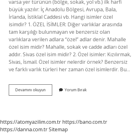
varsa yer türünün (bölge, sokak, yol vb.) ilk harfi
büyük yazılır: İç Anadolu Bölgesi, Avrupa, Bala,
İrlanda, İstiklal Caddesi vb. Hangi isimler özel
isimdir? 1. ÖZEL İSİMLER: Diğer varlıklar arasında
tam karşılığı bulunmayan ve benzersiz olan
varlıklara verilen adlara “özel” adlar denir. Mahalle
özel isim midir? Mahalle, sokak ve cadde adları özel
addır. Sivas özel isim midir? 2. Özel isimler: Kızılırmak,
Sivas, İsmail. Özel isimler nelerdir örnek? Benzersiz
ve farklı varlık türleri her zaman özel isimlerdir. Bu…
Ilçe
Devamını okuyun
Yorum Bırak
Özel
Isim
Mi
https://atomyazilim.com.tr
https://bano.com.tr
https://danna.com.tr
Sitemap