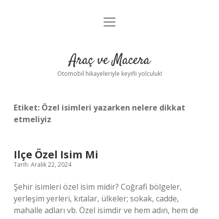
menüyü
Anasayfa
aç
Gizlilik Politikası
Araç ve Macera
Yasal Uyarı
Otomobil hikayeleriyle keyifli yolculuk!
Hakkımızda
Etiket:
Özel isimleri yazarken nelere dikkat
etmeliyiz
Ilçe Özel Isim Mi
Tarih: Aralık 22, 2024
Şehir isimleri özel isim midir? Coğrafi bölgeler,
yerleşim yerleri, kıtalar, ülkeler; sokak, cadde,
mahalle adları vb. Özel isimdir ve hem adın, hem de