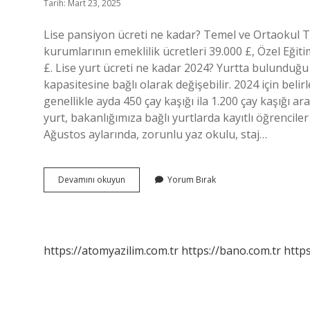
Tarih: Mart 23, 2025
Lise pansiyon ücreti ne kadar? Temel ve Ortaokul Tes
kurumlarının emeklilik ücretleri 39.000 £, Özel Eğit
£. Lise yurt ücreti ne kadar 2024? Yurtta bulunduğu
kapasitesine bağlı olarak değişebilir. 2024 için beli
genellikle ayda 450 çay kaşığı ila 1.200 çay kaşığı a
yurt, bakanlığımıza bağlı yurtlarda kayıtlı öğrenci
Ağustos aylarında, zorunlu yaz okulu, staj…
Lise
Devamını okuyun
Yorum Bırak
Yurt
Ücretleri
Ne
Kadar
https://atomyazilim.com.tr
https://bano.com.tr
https