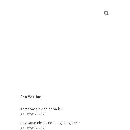
Sidebar
Son Yazılar
ilbet cas
Kamerada AV ne demek ?
Ağustos 7, 2026
Bilgisayar ekranı neden gelip gider ?
Ağustos 6, 2026