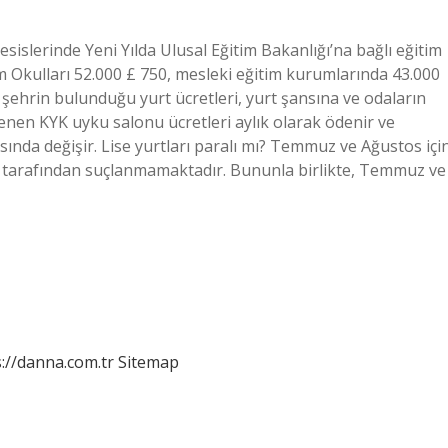
islerinde Yeni Yılda Ulusal Eğitim Bakanlığı’na bağlı eğitim
im Okulları 52.000 £ 750, mesleki eğitim kurumlarında 43.000
 şehrin bulunduğu yurt ücretleri, yurt şansına ve odaların
rlenen KYK uyku salonu ücretleri aylık olarak ödenir ve
rasında değişir. Lise yurtları paralı mı? Temmuz ve Ağustos içi
ler tarafından suçlanmamaktadır. Bununla birlikte, Temmuz ve
://danna.com.tr
Sitemap