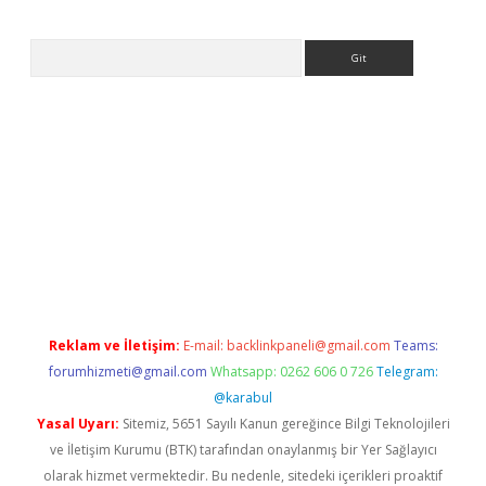
Arama
ilbet casino
Reklam ve İletişim:
E-mail:
backlinkpaneli@gmail.com
Teams:
forumhizmeti@gmail.com
Whatsapp: 0262 606 0 726
Telegram:
@karabul
Yasal Uyarı:
Sitemiz, 5651 Sayılı Kanun gereğince Bilgi Teknolojileri
ve İletişim Kurumu (BTK) tarafından onaylanmış bir Yer Sağlayıcı
olarak hizmet vermektedir. Bu nedenle, sitedeki içerikleri proaktif