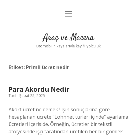
menüyü
Anasayfa
aç
Gizlilik Politikası
Araç ve Macera
Yasal Uyarı
Otomobil hikayeleriyle keyifli yolculuk!
Hakkımızda
Etiket:
Primli ücret nedir
Para Akordu Nedir
Tarih: Şubat 25, 2025
Akort ücret ne demek? İşin sonuçlarına göre
hesaplanan ücrete “Löhnnet türleri içinde” ayarlama
ücretleri Içeriside. Örneğin, ücretler bir tekstil
atölyesinde işçi tarafından üretilen her bir gömlek