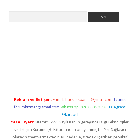
Arama
o
Reklam ve İletişim:
E-mail:
backlinkpaneli@gmail.com
Teams:
forumhizmeti@gmail.com
Whatsapp: 0262 606 0 726
Telegram:
@karabul
Yasal Uyarı:
Sitemiz, 5651 Sayılı Kanun gereğince Bilgi Teknolojileri
ve İletişim Kurumu (BTK) tarafından onaylanmış bir Yer Sağlayıcı
olarak hizmet vermektedir. Bu nedenle, sitedeki içerikleri proaktif