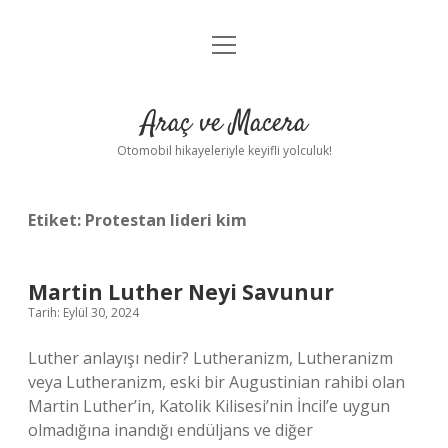
menüyü
Anasayfa
aç
Gizlilik Politikası
Araç ve Macera
Yasal Uyarı
Otomobil hikayeleriyle keyifli yolculuk!
Hakkımızda
Etiket:
Protestan lideri kim
Martin Luther Neyi Savunur
Tarih: Eylül 30, 2024
Luther anlayışı nedir? Lutheranizm, Lutheranizm
veya Lutheranizm, eski bir Augustinian rahibi olan
Martin Luther’in, Katolik Kilisesi’nin İncil’e uygun
olmadığına inandığı endüljans ve diğer