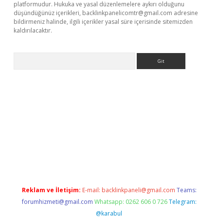
platformudur. Hukuka ve yasal düzenlemelere aykırı olduğunu
düşündüğünüz içerikleri,
backlinkpanelicomtr@gmail.com
adresine
bildirmeniz halinde, ilgili içerikler yasal süre içerisinde sitemizden
kaldırılacaktır.
Arama
ilbet casino
Reklam ve İletişim:
E-mail:
backlinkpaneli@gmail.com
Teams:
forumhizmeti@gmail.com
Whatsapp: 0262 606 0 726
Telegram:
@karabul